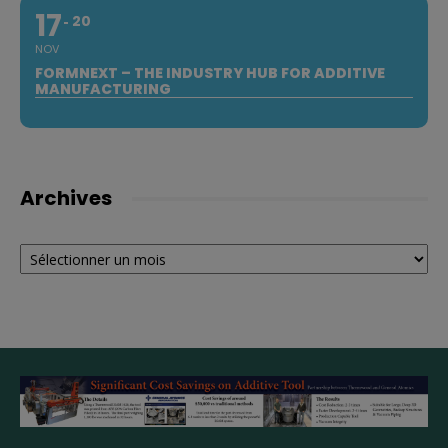
17
20
NOV
FORMNEXT – THE INDUSTRY HUB FOR ADDITIVE
MANUFACTURING
Archives
Archives