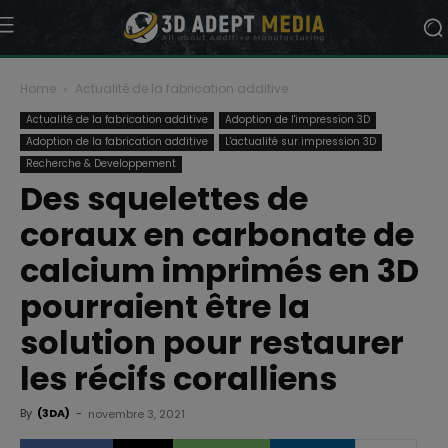
Home
Actualité de la fabrication additive
Actualité de la fabrication additive
Adoption de l'impression 3D
Adoption de la fabrication additive
L'actualité sur impression 3D
Recherche & Developpement
Des squelettes de
coraux en carbonate de
calcium imprimés en 3D
pourraient être la
solution pour restaurer
les récifs coralliens
By
(3DA)
-
novembre 3, 2021