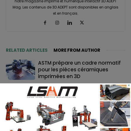
notre magazine imprimé et numérique interactif 3D ADEPT
Mag. Les contenus de 3D ADEPT sont disponibles en anglais
et en français.
RELATED ARTICLES
MORE FROM AUTHOR
ASTM prépare un cadre normatif
pour les pièces céramiques
imprimées en 3D
×
TE Connectivity mise sur
l’impression 3D pour la fabrication
de cathéters
Le bon moment en FA : quand les
fabricants de machines doivent