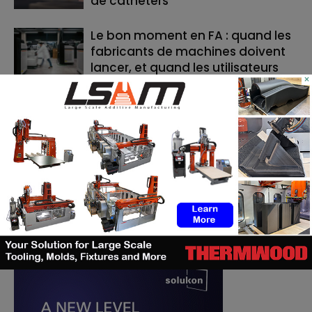
de cathéters
Le bon moment en FA : quand les
fabricants de machines doivent
lancer, et quand les utilisateurs
×
doivent investir
RECHERCHE