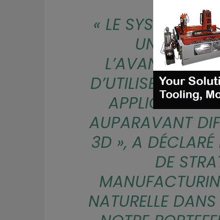
«
LE SYSTÈME SA
UN ÉLÉMEN
L’AVANCEMENT
D’UTILISER LA F
APPLICATIONS
AUPARAVANT DIFF
3D
», A DÉCLARÉ
DE STRA
MANUFACTURIN
NATURELLE DANS