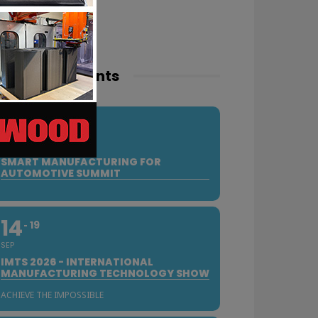
pcoming events
10
SEP
SMART MANUFACTURING FOR
AUTOMOTIVE SUMMIT
14
19
SEP
IMTS 2026 - INTERNATIONAL
MANUFACTURING TECHNOLOGY SHOW
ACHIEVE THE IMPOSSIBLE