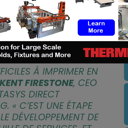
PPHIRE DE VELO3D EST
T IMPORTANT DE
U
 DE NOS CAPACITÉS
A MÉTALLIQUE DANS DES
 ET DES GÉOMÉTRIES
ICILES À IMPRIMER EN
KENT FIRESTONE
, CEO
TASYS DIRECT
G. «
C’EST UNE ÉTAPE
 LE DÉVELOPPEMENT DE