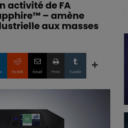
n activité de FA
Sapphire™ – amène
dustrielle aux masses
in
ReddIt
Email
Print
Tumblr