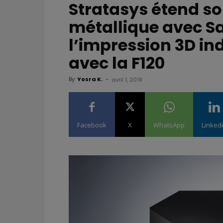
Stratasys étend so
métallique avec 
l’impression 3D in
avec la F120
By
Yosra K.
-
avril 1, 2019
Facebook
X
WhatsApp
Linked