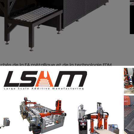
hés de la FA métallique et de la technologie FDM.
s pas sur le marché de la FA métallique
. Aujourd’hui,
e, le fabricant d’imprimantes 3D achète le
logiciel Flow™ de VELO3D.
on laser à lit de poudre métallique 3D est destiné à
téristiques comprennent la génération de support,
application de processus par surface, le compositeur