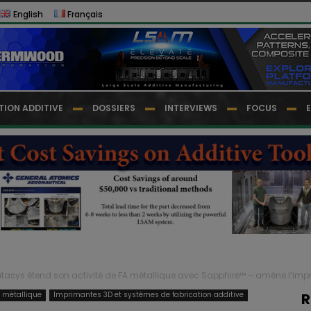
English
Français
TION ADDITIVE
DOSSIERS
INTERVIEWS
FOCUS
atasys étend son activité de FA métallique avec Sapphire™ – amène l’impr
e métallique
Imprimantes 3D et systèmes de fabrication additive
R