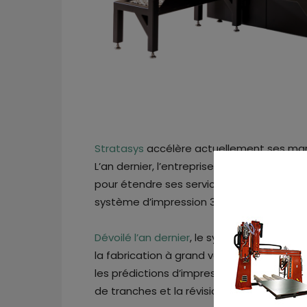
Stratasys
accélère actuellement ses marc
L’an dernier, l’entreprise a fait ses
premier
pour étendre ses services dans ce domain
système d’impression 3D Sapphire™ et le 
Dévoilé l’an dernier
, le système d’impressi
la fabrication à grand volume. Ses carac
les prédictions d’impression simulées, l’
de tranches et la révision de processus.