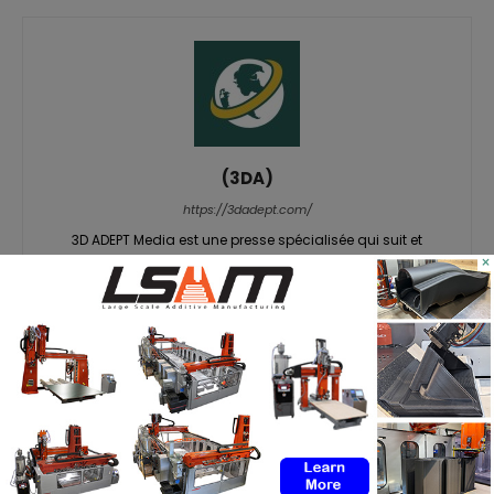
(3DA)
https://3dadept.com/
3D ADEPT Media est une presse spécialisée qui suit et
×
analyse les dernières tendances de l’industrie de la
fabrication additive (FA). En tant que ressource de haute
qualité et précise sur la fabrication additive, nous sommes
fiers de fournir des informations actualisées sur lesquelles
vous pouvez compter grâce à notre média en ligne et à
notre magazine imprimé et numérique interactif 3D ADEPT
Mag. Les contenus de 3D ADEPT sont disponibles en anglais
et en français.