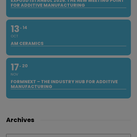
EXPO3D ISTANBUL 2026: THE NEW MEETING POINT
FOR ADDITIVE MANUFACTURING
13
14
OCT
AM CERAMICS
17
20
NOV
FORMNEXT – THE INDUSTRY HUB FOR ADDITIVE
MANUFACTURING
Archives
Archives