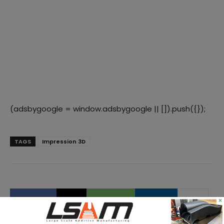
(adsbygoogle = window.adsbygoogle || []).push({});
TAGS
Impression 3D
×
Facebook
X
WhatsApp
Linkedin