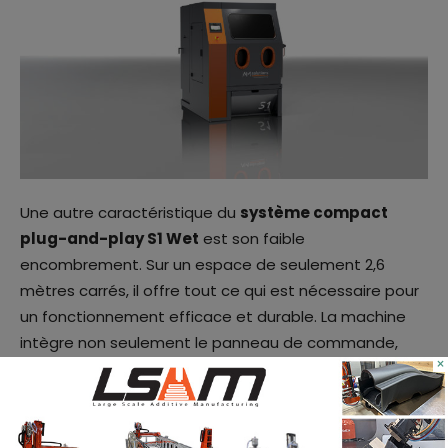
Une autre caractéristique du
système compact
plug-and-play S1 Wet
est son faible
encombrement. Sur un espace de seulement 2,6
mètres carrés, il offre tout ce qui est nécessaire pour
un fonctionnement efficace et durable. La machine
intègre non seulement le panneau de commande,
×
mais aussi la surveillance du système de sablage pour
garantir un processus reproductible, l’unité de filtrage
de l’air et la gestion des eaux usées. Les eaux usées
déchargées s’écoulent dans un bassin de