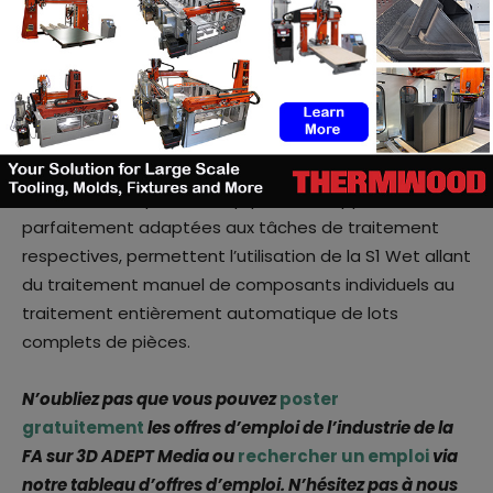
décantation pour recueillir la plupart des boues. Cette
matière boueuse peut être déshydratée par un
système optionnel de nettoyage et de recyclage de
l’eau de traitement intégré à la machine S1. Cela
permet de réduire considérablement la
consommation d’eau et les coûts d’élimination des
déchets. Des options d’équipement supplémentaires,
parfaitement adaptées aux tâches de traitement
respectives, permettent l’utilisation de la S1 Wet allant
du traitement manuel de composants individuels au
traitement entièrement automatique de lots
complets de pièces.
N’oubliez pas que vous pouvez
poster
gratuitement
les offres d’emploi de l’industrie de la
FA sur 3D ADEPT Media ou
rechercher un emploi
via
notre tableau d’offres d’emploi. N’hésitez pas à nous