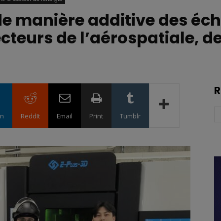
de manière additive des éc
cteurs de l’aérospatiale, de
R
in
ReddIt
Email
Print
Tumblr