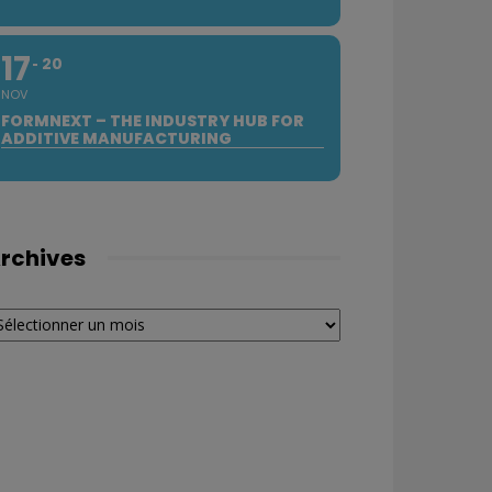
17
20
NOV
FORMNEXT – THE INDUSTRY HUB FOR
ADDITIVE MANUFACTURING
rchives
chives