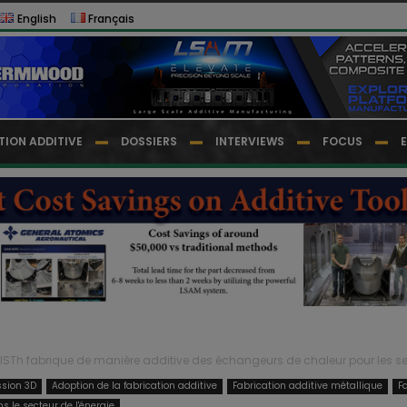
English
Français
TION ADDITIVE
DOSSIERS
INTERVIEWS
FOCUS
ISTh fabrique de manière additive des échangeurs de chaleur pour les sec
ssion 3D
Adoption de la fabrication additive
Fabrication additive métallique
F
ns le secteur de l'énergie