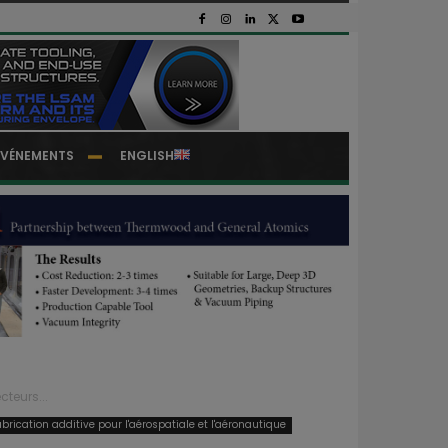
EVÉNEMENTS
ENGLISH
teurs...
abrication additive pour l'aérospatiale et l'aéronautique