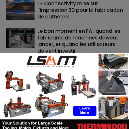
TE Connectivity mise sur
l’impression 3D pour la fabrication
de cathéters
Le bon moment en FA : quand les
fabricants de machines doivent
lancer, et quand les utilisateurs
doivent investir
×
Cavan Sullivan inaugure les
toutes premières chaussures de
football adidas imprimées en 3D
RECHERCHE