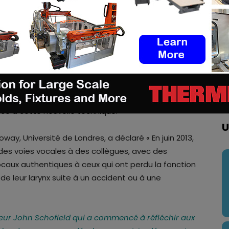
plications pour la gestion du patrimoine et
ence est conforme à la croyance fondamentale des
er le nom des morts, c’est les faire revivre
».
 de faire entendre sa voix dans l’au-delà afin de
e ses croyances par la synthèse de sa fonction
direct avec l’Égypte ancienne en écoutant le son
u depuis plus de 3 000 ans, préservé par la
ce à cette nouvelle technique.
U
way, Université de Londres, a déclaré « En juin 2013,
 des voies vocales à des collègues, avec des
vocaux authentiques à ceux qui ont perdu la fonction
de leur larynx suite à un accident ou à une
seur John Schofield qui a commencé à réfléchir aux