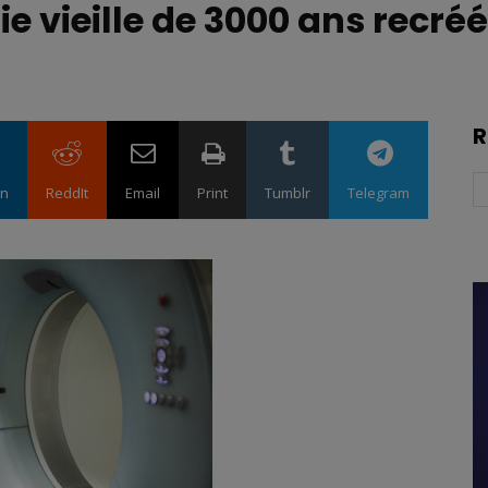
e vieille de 3000 ans recré
R
in
ReddIt
Email
Print
Tumblr
Telegram