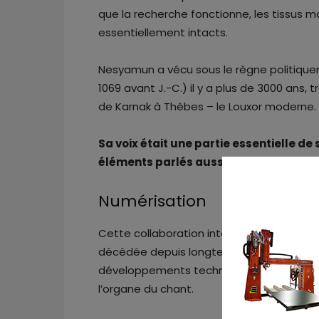
que la recherche fonctionne, les tissus
essentiellement intacts.
Nesyamun a vécu sous le règne politique
1069 avant J.-C.) il y a plus de 3000 ans,
de Karnak à Thèbes – le Louxor moderne.
Sa voix était une partie essentielle de 
éléments parlés aussi bien que chant
Numérisation
Cette collaboration interdisciplinaire in
décédée depuis longtemps grâce à la pr
développements technologiques, à la num
l’organe du chant.