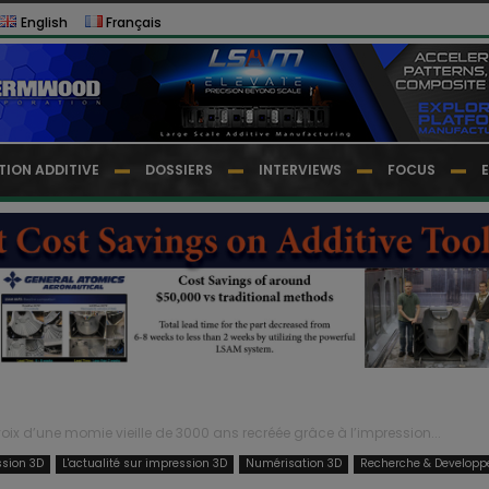
English
Français
TION ADDITIVE
DOSSIERS
INTERVIEWS
FOCUS
voix d’une momie vieille de 3000 ans recréée grâce à l’impression...
ssion 3D
L'actualité sur impression 3D
Numérisation 3D
Recherche & Develop