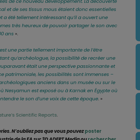
iales de ce nouveau développement. La découverte
al et de ses tissus mous étaient donc essentielles
t a été tellement intéressant qu’il a ouvert une
mmes très heureux de pouvoir partager le son avec
00 ans
».
 est une partie tellement importante de l’être
 tant qu’archéologue, la possibilité de recréer une
auparavant était une perspective passionnante et
ce patrimoniale, les possibilités sont immenses –
 archéologiques anciens dans un musée ou sur le
 où Nesyamun est exposé ou à Karnak en Égypte où
’entendre le son d’une voix de cette époque
. »
ture’s Scientific Reports
.
ries
.
N’oubliez pas que vous pouvez
poster
ndustrie de la FA sur 3D ADEPT Media ou
rechercher