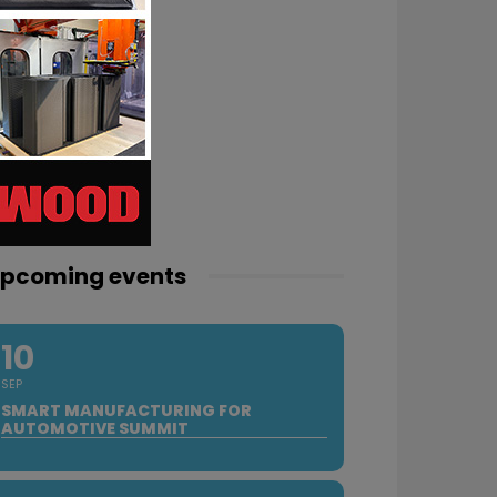
pcoming events
10
SEP
SMART MANUFACTURING FOR
AUTOMOTIVE SUMMIT