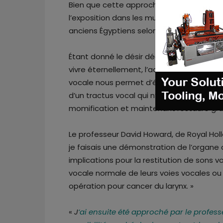
Bien que cette approche ait de vastes im
l’exposition dans les musées, sa pertin
anciens Égyptiens selon laquelle «
prononc
Étant donné le désir déclaré de Nesyamun
vivre éternellement, l’accomplissement d
vocale nous permet d’établir un contact 
d’un tractus vocal qui n’a pas été entend
momification et maintenant restauré grâ
Le professeur David Howard, de Royal Hollo
je faisais une démonstration de l’organe
implications pour la restitution de sons 
vocale normale de leurs voies vocales ou 
opération pour cancer du larynx. »
«
J
‘ai ensuite été approché par le profes