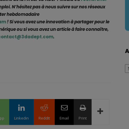
mploi. N’hésitez pas à nous suivre sur nos réseaux
etter hebdomadaire
ram
! Si vous avez une innovation à partager pour le
que ou si vous avez un article à faire connaître,
contact@3dadept.com
.
A
Ar
pp
Linkedin
ReddIt
Email
Print