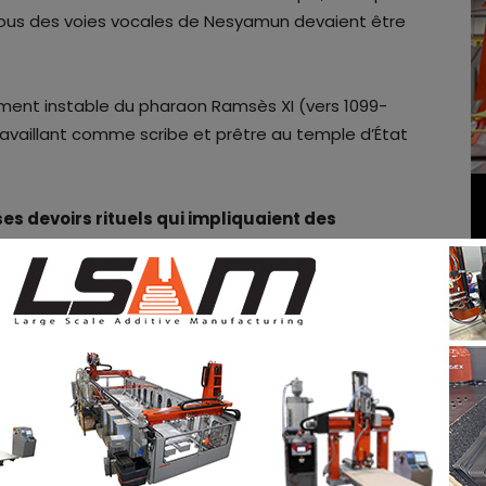
 mous des voies vocales de Nesyamun devaient être
ment instable du pharaon Ramsès XI (vers 1099-
 travaillant comme scribe et prêtre au temple d’État
ses devoirs rituels qui impliquaient des
és.
novante a permis d’entendre le chant d’une personne
éservation des tissus mous et aux nouveaux
érisation numérique, à l’impression en 3D et à