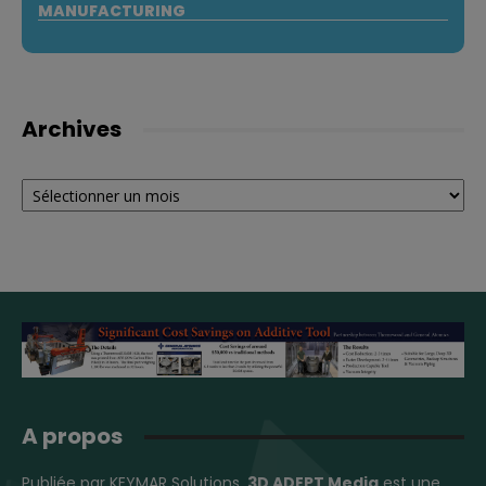
MANUFACTURING
Archives
Archives
A propos
Publiée par KEYMAR Solutions,
3D ADEPT Media
est une