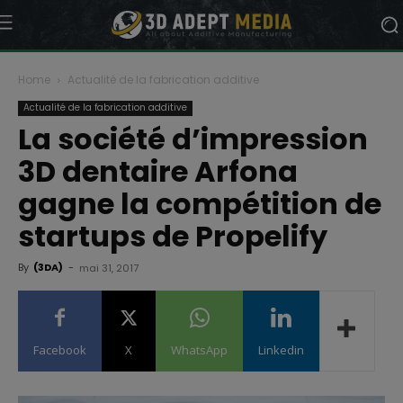
Home
Actualité de la fabrication additive
Actualité de la fabrication additive
La société d’impression
3D dentaire Arfona
gagne la compétition de
startups de Propelify
By
(3DA)
-
mai 31, 2017
Facebook
X
WhatsApp
Linkedin