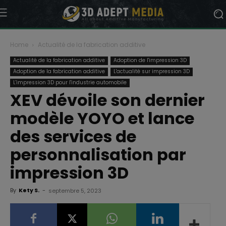
Home
Actualité de la fabrication additive
Actualité de la fabrication additive
Adoption de l'impression 3D
Adoption de la fabrication additive
L'actualité sur impression 3D
L'impression 3D pour l'industrie automobile
XEV dévoile son dernier
modèle YOYO et lance
des services de
personnalisation par
impression 3D
By
Kety S.
-
septembre 5, 2023