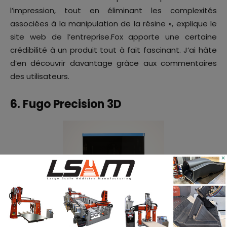
l’impression, tout en éliminant les complexités
associées à la manipulation de la résine », explique le
site web de l’entreprise.Fox apporte une certaine
crédibilité à un produit tout à fait fascinant. J’ai hâte
d’en découvrir davantage grâce aux commentaires
des utilisateurs.
6. Fugo Precision 3D
×