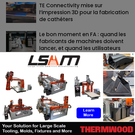
TE Connectivity mise sur
l’impression 3D pour la fabrication
de cathéters
Le bon moment en FA : quand les
fabricants de machines doivent
lancer, et quand les utilisateurs
×
doivent investir
Cavan Sullivan inaugure les
toutes premières chaussures de
football adidas imprimées en 3D
RECHERCHE