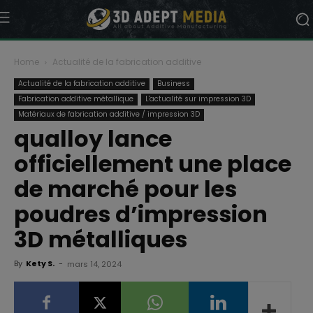
Home
Actualité de la fabrication additive
Actualité de la fabrication additive
Business
Fabrication additive métallique
L'actualité sur impression 3D
Matériaux de fabrication additive / impression 3D
qualloy lance
officiellement une place
de marché pour les
poudres d’impression
3D métalliques
By
Kety S.
-
mars 14, 2024