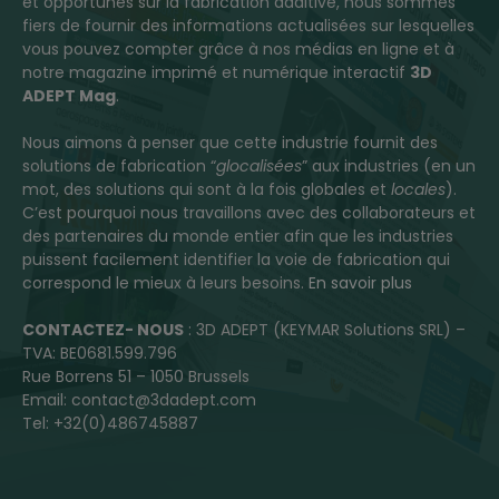
et opportunes sur la fabrication additive, nous sommes
fiers de fournir des informations actualisées sur lesquelles
vous pouvez compter grâce à nos médias en ligne et à
notre magazine imprimé et numérique interactif
3D
ADEPT Mag
.
Nous aimons à penser que cette industrie fournit des
solutions de fabrication “
glocalisées
” aux industries (en un
mot, des solutions qui sont à la fois globales et
locales
).
C’est pourquoi nous travaillons avec des collaborateurs et
des partenaires du monde entier afin que les industries
puissent facilement identifier la voie de fabrication qui
correspond le mieux à leurs besoins.
En savoir plus
CONTACTEZ- NOUS
: 3D ADEPT (KEYMAR Solutions SRL) –
TVA: BE0681.599.796
Rue Borrens 51 – 1050 Brussels
Email: contact@3dadept.com
Tel: +32(0)486745887