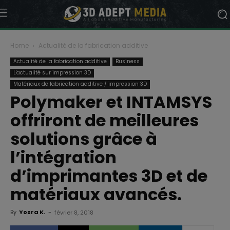
Home
Actualité de la fabrication additive
Actualité de la fabrication additive
Business
L'actualité sur impression 3D
Matériaux de fabrication additive / impression 3D
Polymaker et INTAMSYS
offriront de meilleures
solutions grâce à
l’intégration
d’imprimantes 3D et de
matériaux avancés.
By
Yosra K.
-
février 8, 2018