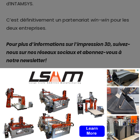
d’INTAMSYS.
C’est définitivement un partenariat
win-win
pour les
deux entreprises.
Pour plus d’informations sur l’impression 3D, suivez-
nous sur nos réseaux sociaux et abonnez-vous à
notre newsletter!
×
TAGS
INTAMSYS
polymaker
Facebook
X
WhatsApp
Linkedin