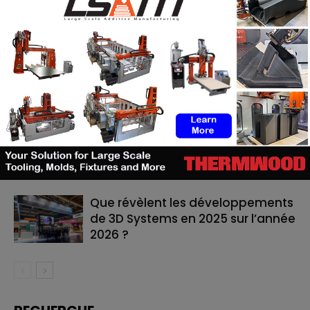
RELATED ARTICLES
MORE FROM AUTHOR
Cavan Sullivan inaugure les
toutes premières chaussures de
football adidas imprimées en 3D
AERIS : quand Mahdi Naïm Studio
embarque la fabrication additive
dans la selle
Que révèlent les développements
de 3D Systems en 2025 sur l’année
2026 ?