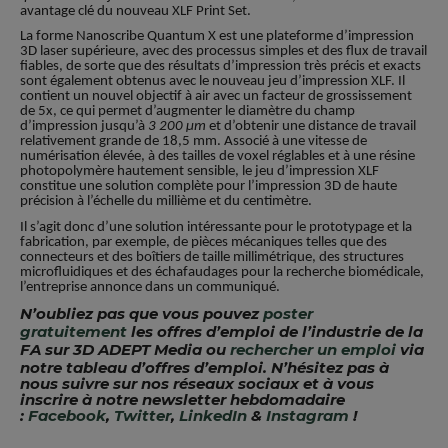
avantage clé du nouveau XLF Print Set.
La forme Nanoscribe Quantum X est une plateforme d’impression
3D laser supérieure, avec des processus simples et des flux de travail
fiables, de sorte que des résultats d’impression très précis et exacts
sont également obtenus avec le nouveau jeu d’impression XLF. Il
contient un nouvel objectif à air avec un facteur de grossissement
de 5x, ce qui permet d’augmenter le diamètre du champ
d’impression jusqu’à
3 200 µm
et d’obtenir une distance de travail
relativement grande de 18,5 mm. Associé à une vitesse de
numérisation élevée, à des tailles de voxel réglables et à une résine
photopolymère hautement sensible, le jeu d’impression XLF
constitue une solution complète pour l’impression 3D de haute
précision à l’échelle du millième et du centimètre.
Il s’agit donc d’une solution intéressante pour le prototypage et la
fabrication, par exemple, de pièces mécaniques telles que des
connecteurs et des boîtiers de taille millimétrique, des structures
microfluidiques et des échafaudages pour la recherche biomédicale,
l’entreprise annonce dans un communiqué.
N’oubliez pas que vous pouvez
poster
gratuitement
les offres d’emploi de l’industrie de la
FA sur 3D ADEPT Media ou
rechercher un emploi
via
notre tableau d’offres d’emploi. N’hésitez pas à
nous suivre sur nos réseaux sociaux et à vous
inscrire à notre newsletter hebdomadaire
:
Facebook
,
Twitter
,
LinkedIn
&
Instagram
!