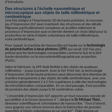
d’introduire.
Des structures à l’échelle nanométrique et
microscopique aux objets de taille millimétrique et
centimétrique
Une fois intégré à l’imprimante 3D de haute précision, le nouveau
jeu d’impression XLF peut maintenir des structures et des détails
filigranes particulièrement complexes et accélère tellement le
processus d’impression que ce dernier devient un choix idéal pour la
production en série d’objets volumineux de taille millimétrique,
voire centimétrique.
Pour rappel, la machine de Nanoscribe est basée sur la
technologie
de polymérisation à deux photons (2PP)
qui serait 100 fois plus
précise que les technologies comparables comme la SLA et la DLP
haute résolution ou la microstéréolithographie par projection
(PµSL).
Selon le fabricant, la 2PP était limitée à des objets de quelques
millimètres – jusqu’à présent. Avec le XLF Print Set, la technologie
d’impression 3D de haute précision peut désormais être étendue de
manière transparente à des objets de taille centimétrique, avec une
précision généralement 2 à 5 fois supérieure à celle des technologies
de microfabrication comparables. En un seul passage, il est possible
de produire des objets jusqu’à 30 centimètres cubes.
”
L’ensemble d’impression XLF apporte un tout nouveau monde de
possibilités à la forme Quantum X
“, déclare le
Dr Michael Thiel,
directeur scientifique et cofondateur de Nanoscribe. “
Tout d’abord,
vous gagnez une vitesse énorme dans la fabrication de grandes
quantités d’objets volumineux en un seul lot
“, Thiel résume un