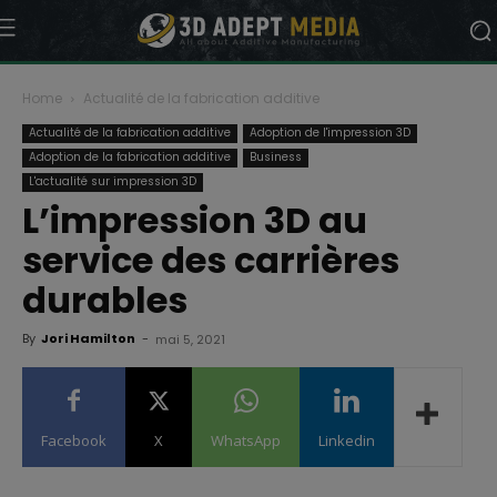
Home
Actualité de la fabrication additive
Actualité de la fabrication additive
Adoption de l'impression 3D
Adoption de la fabrication additive
Business
L'actualité sur impression 3D
L’impression 3D au
service des carrières
durables
By
Jori Hamilton
-
mai 5, 2021
Facebook
X
WhatsApp
Linkedin