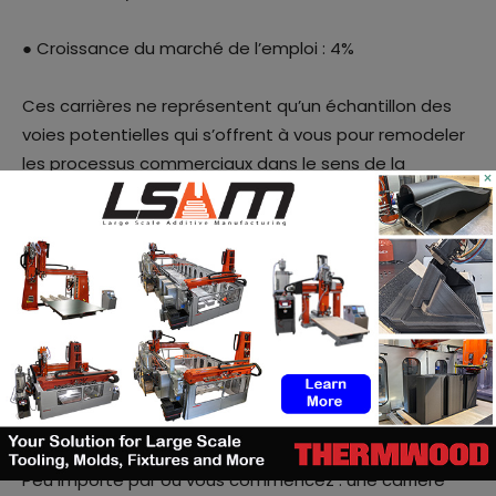
● Croissance du marché de l’emploi : 4%
Ces carrières ne représentent qu’un échantillon des
voies potentielles qui s’offrent à vous pour remodeler
les processus commerciaux dans le sens de la
×
durabilité. La fabrication additive donne aux
entreprises les outils dont elles ont besoin pour
mettre en œuvre des changements écologiques.
Explorez les possibilités qui s’offrent à vous avant de
vous engager sur l’une des nombreuses voies menant
au succès durable.
Les nombreuses voies vers le succès
durable
Peu importe par où vous commencez : une carrière