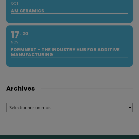
OCT
AM CERAMICS
17
20
NOV
FORMNEXT – THE INDUSTRY HUB FOR ADDITIVE
MANUFACTURING
Archives
Archives