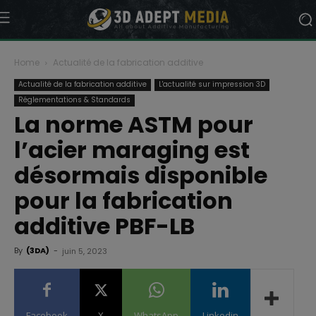
Home
Actualité de la fabrication additive
Actualité de la fabrication additive
L'actualité sur impression 3D
Réglementations & Standards
La norme ASTM pour
l’acier maraging est
désormais disponible
pour la fabrication
additive PBF-LB
By
(3DA)
-
juin 5, 2023
Facebook
X
WhatsApp
Linkedin