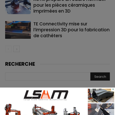
pour les pièces céramiques
imprimées en 3D
TE Connectivity mise sur
l’impression 3D pour la fabrication
de cathéters
RECHERCHE
×