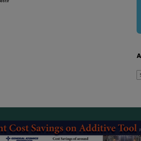
estir
A
Ar