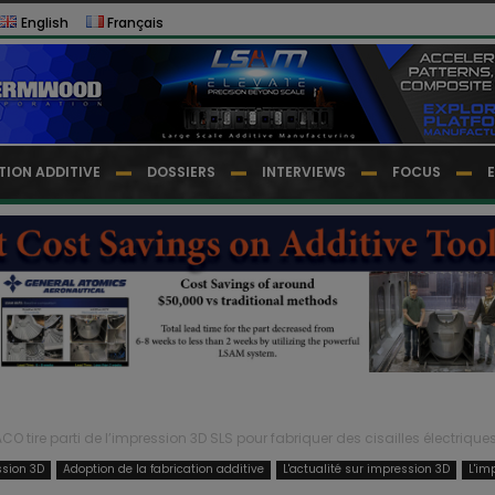
English
Français
TION ADDITIVE
DOSSIERS
INTERVIEWS
FOCUS
CO tire parti de l’impression 3D SLS pour fabriquer des cisailles électriques.
ssion 3D
Adoption de la fabrication additive
L'actualité sur impression 3D
L'im