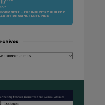
17
NOV
FORMNEXT – THE INDUSTRY HUB FOR
ADDITIVE MANUFACTURING
rchives
chives