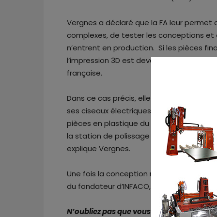
Vergnes a déclaré que la FA leur permet
complexes, de tester les conceptions et 
n’entrent en production. Si les pièces fin
l’impression 3D est devenue un outil de p
française.
Dans ce cas précis, elle utilise son impr
ses ciseaux électriques – le F3020 -. En ut
pièces en plastique du F3020. “Les propr
la station de polissage Sintratec nous per
explique Vergnes.
Une fois la conception minutieusement te
du fondateur d’INFACO, Daniel Delmas, a
N’oubliez pas que vous pouvez
poster gr