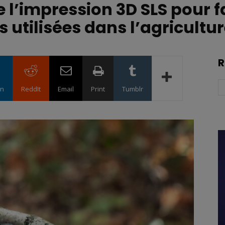
e l’impression 3D SLS pour 
s utilisées dans l’agricultu
R
in
ReddIt
Email
Print
Tumblr