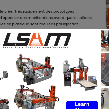
 de créer très rapidement des prototypes
d’apporter des modifications avant que les pièces
ales en plastique sont moulées par injection,
rototypage rapide indispensable pour l’entreprise
imante 3D Sintratec S2 SLS pour le développement de
ilisant le matériau PA12, ils ont prototypé toutes les
iétés mécaniques du matériau PA12 sont idéales et
met d’obtenir une excellente finition de surface”,
stée et ajustée, cette 9e génération de l’invention
 été lancée avec succès sur le marché récemment.
atuitement
les offres d’emploi de l’industrie de la FA