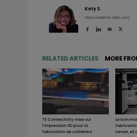
Kety S.
https://additive-talks.com/
RELATED ARTICLES
MORE FRO
TE Connectivity mise sur
Le bon mom
l’impression 3D pour la
fabricants
fabrication de cathéters
lancer, et 