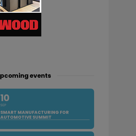
pcoming events
10
SEP
SMART MANUFACTURING FOR
AUTOMOTIVE SUMMIT