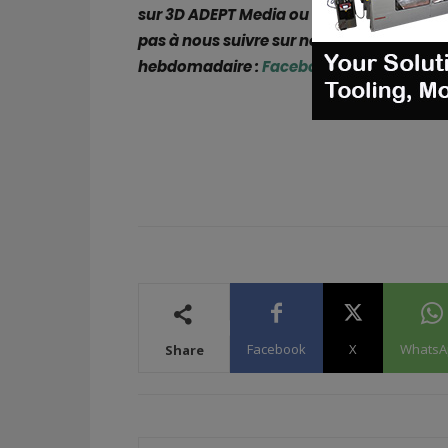
sur 3D ADEPT Media ou
rechercher un em
pas à nous suivre sur nos réseaux sociaux
hebdomadaire :
Facebook
,
Twitter
,
Linke
Facebook
X
WhatsA
Share