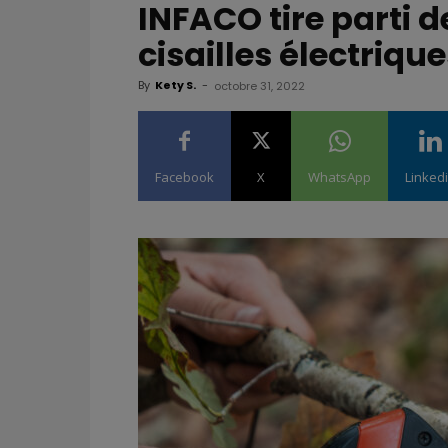
INFACO tire parti d
cisailles électrique
By
Kety S.
-
octobre 31, 2022
Facebook
X
WhatsApp
Linked