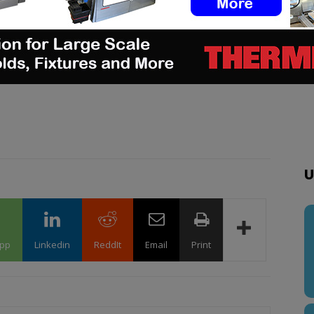
ploi
via notre tableau d’offres d’emploi. N’hésitez
 et à vous inscrire à notre newsletter
dIn
&
Instagram
!
U
pp
Linkedin
ReddIt
Email
Print