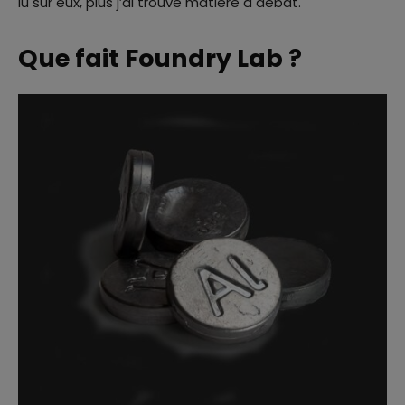
lu sur eux, plus j’ai trouvé matière à débat.
Que fait Foundry Lab ?