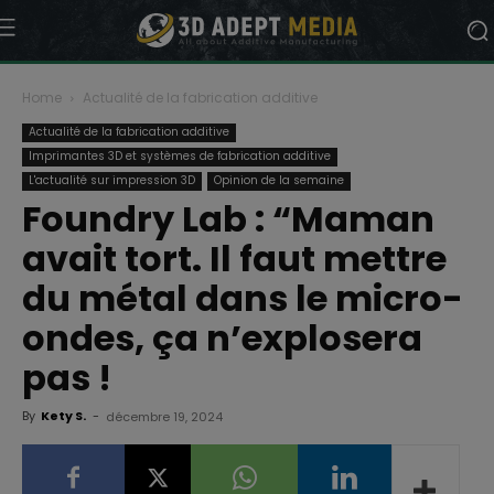
Home
Actualité de la fabrication additive
Actualité de la fabrication additive
Imprimantes 3D et systèmes de fabrication additive
L'actualité sur impression 3D
Opinion de la semaine
Foundry Lab : “Maman
avait tort. Il faut mettre
du métal dans le micro-
ondes, ça n’explosera
pas !
By
Kety S.
-
décembre 19, 2024