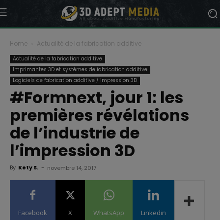
Home
Actualité de la fabrication additive
Actualité de la fabrication additive
Imprimantes 3D et systèmes de fabrication additive
Logiciels de fabrication additive / impression 3D
#Formnext, jour 1: les
premières révélations
de l’industrie de
l’impression 3D
By
Kety S.
-
novembre 14, 2017
Facebook
X
WhatsApp
Linkedin