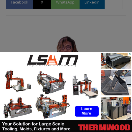
Facebook
X
WhatsApp
Linkedin
×
Kety S.
https://additive-talks.com/
RELATED ARTICLES
MORE FROM AUTHOR
ASTM prépare un cadre normatif