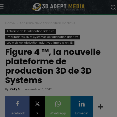
Home
Actualité de la fabrication additive
Actualité de la fabrication additive
Imprimantes 3D et systèmes de fabrication additive
Logiciels de fabrication additive / impression 3D
Figure 4 ™, la nouvelle
plateforme de
production 3D de 3D
Systems
By
Kety S.
-
novembre 10, 2017
Facebook
X
WhatsApp
Linkedin