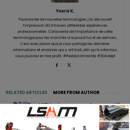
Yosra K.
Passionnée de nouvelles technologies, j’ai découvert
l’impression 3D à travers différentes expériences
professionnelles. Consciente de l’importance de cette
technologie pour les marchés d’aujourd’hui et de demain,
c’est avec plaisir que je vous partage les dernières
informations et analyses qui y ont trait, afin qu’à votre tour,
vous puissiez en tirer profit. #Restezconnectés #3DAdept
RELATED ARTICLES
MORE FROM AUTHOR
ASTM prépare un cadre normatif
×
pour les pièces céramiques
imprimées en 3D