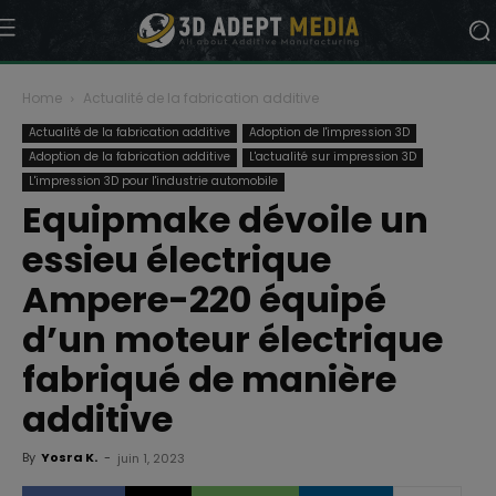
Home
Actualité de la fabrication additive
Actualité de la fabrication additive
Adoption de l'impression 3D
Adoption de la fabrication additive
L'actualité sur impression 3D
L'impression 3D pour l'industrie automobile
Equipmake dévoile un
essieu électrique
Ampere-220 équipé
d’un moteur électrique
fabriqué de manière
additive
By
Yosra K.
-
juin 1, 2023