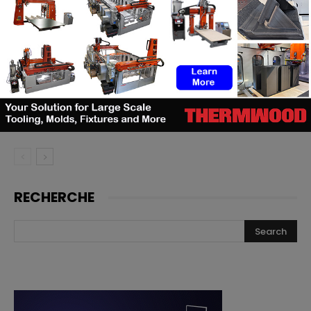
TE Connectivity mise sur
l’impression 3D pour la fabrication
de cathéters
Le bon moment en FA : quand les
fabricants de machines doivent
lancer, et quand les utilisateurs
doivent investir
RECHERCHE