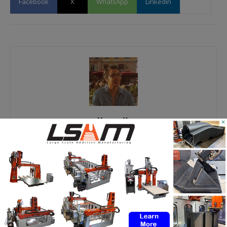
Facebook
X
WhatsApp
Linkedin
Yosra K.
×
Passionnée de nouvelles technologies, j’ai découvert
l’impression 3D à travers différentes expériences
professionnelles. Consciente de l’importance de cette
technologie pour les marchés d’aujourd’hui et de demain,
c’est avec plaisir que je vous partage les dernières
informations et analyses qui y ont trait, afin qu’à votre tour,
vous puissiez en tirer profit. #Restezconnectés #3DAdept