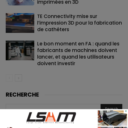
imprimées en 3D
TE Connectivity mise sur
l’impression 3D pour la fabrication
de cathéters
Le bon moment en FA : quand les
fabricants de machines doivent
lancer, et quand les utilisateurs
doivent investir
RECHERCHE
×