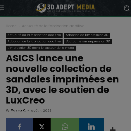
Home
Actualité de la fabrication additive
Actualité de la fabrication additive
Adoption de l'impression 3D
Adoption de la fabrication additive
L'actualité sur impression 3D
L'impression 3D dans le secteur de la mode
ASICS lance une
nouvelle collection de
sandales imprimées en
3D, avec le soutien de
LuxCreo
By
Yosra K.
-
août 4, 2023