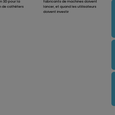
on 3D pour la
fabricants de machines doivent
n de cathéters
lancer, et quand les utilisateurs
doivent investir