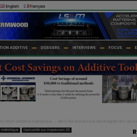
English
Français
TION ADDITIVE
DOSSIERS
INTERVIEWS
FOCUS
rication additive métallique
AM 4 AM annonce le développement de son 
e métallique
L'actualité sur impression 3D
R