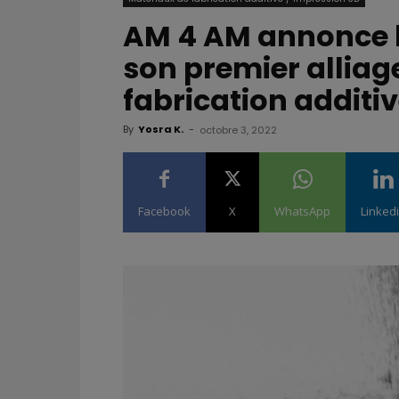
AM 4 AM annonce 
son premier alliag
fabrication additi
By
Yosra K.
-
octobre 3, 2022
Facebook
X
WhatsApp
Linked