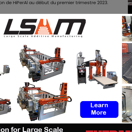
son de HiPerAl au début du premier trimestre 2023.
atuitement
les offres d’emploi de l’industrie de la FA
ploi
via notre tableau d’offres d’emploi. N’hésitez
 et à vous inscrire à notre newsletter
dIn
&
Instagram
!
pp
Linkedin
ReddIt
Email
Print