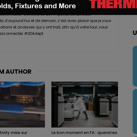
nologies, j’ai découvert l’impression 3D à travers
essionnelles. Consciente de l’importance de cette
s d’aujourd’hui et de demain, c’est avec plaisir que je vous
tions et analyses qui y ont trait, afin qu’à votre tour, vous
U
Restezconnectés #3DAdept
M AUTHOR
ivity mise sur
Le bon moment en FA : quand les