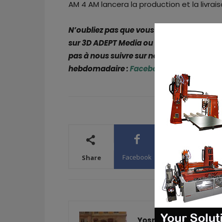
AM 4 AM lancera la production et la livrai
N’oubliez pas que vous pouvez
poster gr
sur 3D ADEPT Media ou
rechercher un em
pas à nous suivre sur nos réseaux sociaux
hebdomadaire :
Facebook
,
Twitter
,
Linke
Facebook
X
WhatsA
Share
Yosra K.