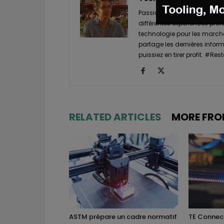
Passionnée de nouvelles tech
différentes expériences prof
technologie pour les marché
partage les dernières informa
puissiez en tirer profit. #
RELATED ARTICLES
MORE FRO
ASTM prépare un cadre normatif
TE Connect