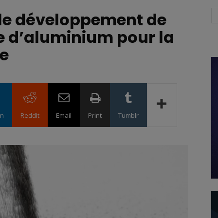
le développement de
e d’aluminium pour la
ve
in
ReddIt
Email
Print
Tumblr