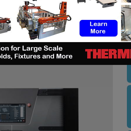
nnelle, telles que des structures denses et
se hémi-maxillaire, ont été imprimées avec succès
itive basée sur la lithographie fournie par
U