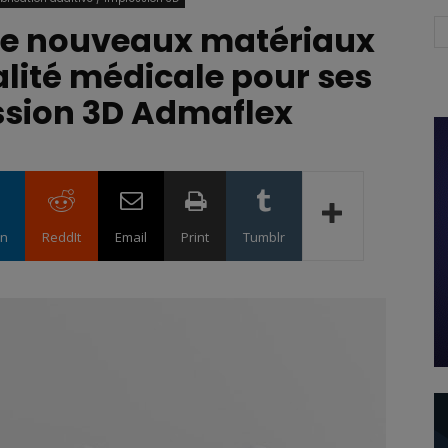
de nouveaux matériaux
lité médicale pour ses
ssion 3D Admaflex
in
ReddIt
Email
Print
Tumblr