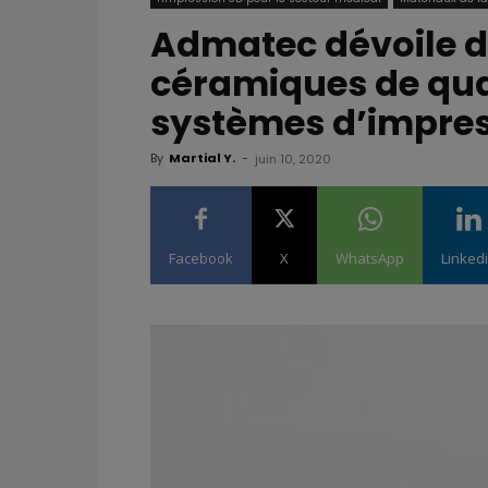
Admatec dévoile 
céramiques de qua
systèmes d’impre
By
Martial Y.
-
juin 10, 2020
Facebook
X
WhatsApp
Linked