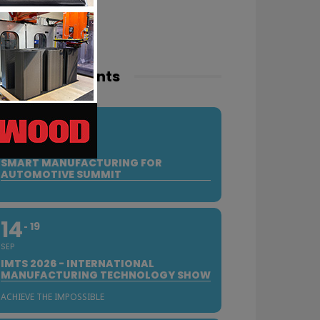
pcoming events
10
SEP
SMART MANUFACTURING FOR
AUTOMOTIVE SUMMIT
14
19
SEP
IMTS 2026 - INTERNATIONAL
MANUFACTURING TECHNOLOGY SHOW
ACHIEVE THE IMPOSSIBLE