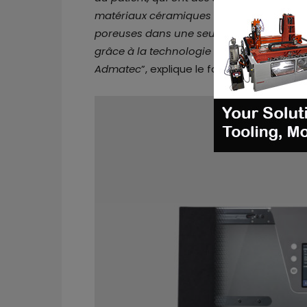
matériaux céramiques à gradation fonctio
poreuses dans une seule structure osseu
grâce à la technologie de fabrication add
Admatec
”, explique le fabricant.