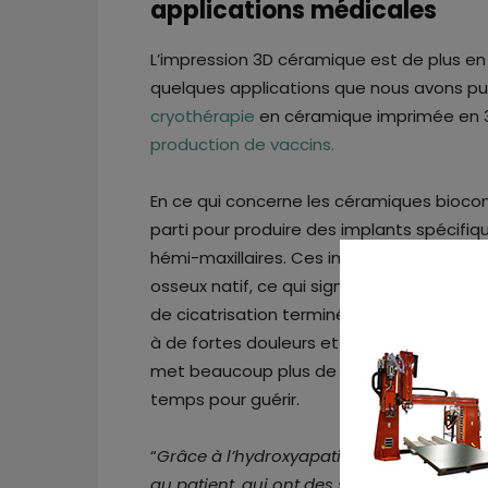
applications médicales
L’impression 3D céramique est de plus en p
quelques applications que nous avons pu i
cryothérapie
en céramique imprimée en 3D
production de vaccins.
En ce qui concerne les céramiques biocomp
parti pour produire des implants spécifiq
hémi-maxillaires. Ces implants seront ré
osseux natif, ce qui signifie qu’il n’est pa
de cicatrisation terminé, ce qui évite d’av
à de fortes douleurs et complications. Pa
met beaucoup plus de temps à être absor
temps pour guérir.
“
Grâce à l’hydroxyapatite, nous pouvons 
au patient, qui ont des structures et de