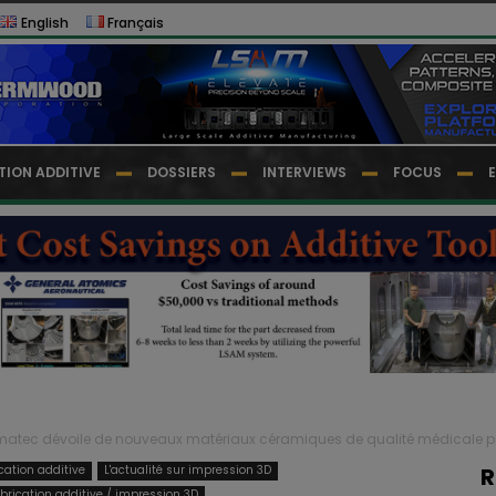
English
Français
TION ADDITIVE
DOSSIERS
INTERVIEWS
FOCUS
atec dévoile de nouveaux matériaux céramiques de qualité médicale po
cation additive
L'actualité sur impression 3D
R
brication additive / impression 3D