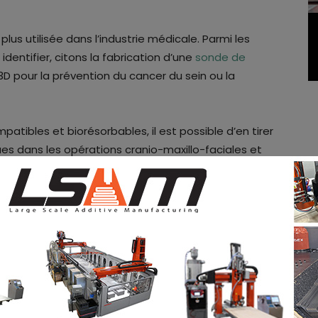
lus utilisée dans l’industrie médicale. Parmi les
dentifier, citons la fabrication d’une
sonde de
 pour la prévention du cancer du sein ou la
atibles et biorésorbables, il est possible d’en tirer
ues dans les opérations cranio-maxillo-faciales et
absorbés par l’organisme et remplacés par du tissu
s nécessaire de retirer l’implant une fois le processus
oir à retirer l’os autologue, qui est souvent associé
r rapport au phosphate tricalcique, l’hydroxyapatite
bée par l’organisme, ce qui lui donne plus de
fabriquer des implants biorésorbables spécifiques
s géométries de pores définies. Des combinaisons de