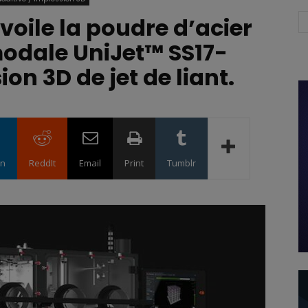
voile la poudre d’acier
odale UniJet™ SS17-
on 3D de jet de liant.
in
ReddIt
Email
Print
Tumblr