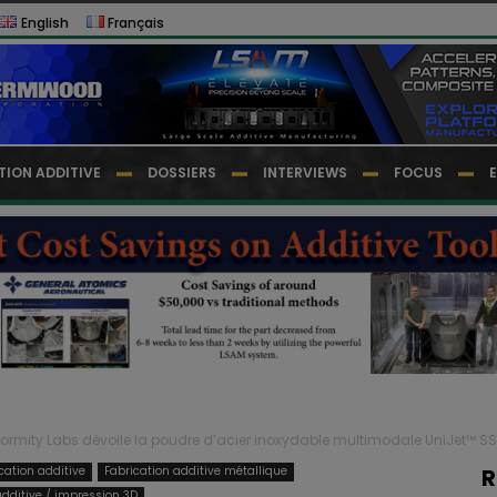
English
Français
TION ADDITIVE
DOSSIERS
INTERVIEWS
FOCUS
formity Labs dévoile la poudre d’acier inoxydable multimodale UniJet™ SS1
cation additive
Fabrication additive métallique
R
additive / impression 3D