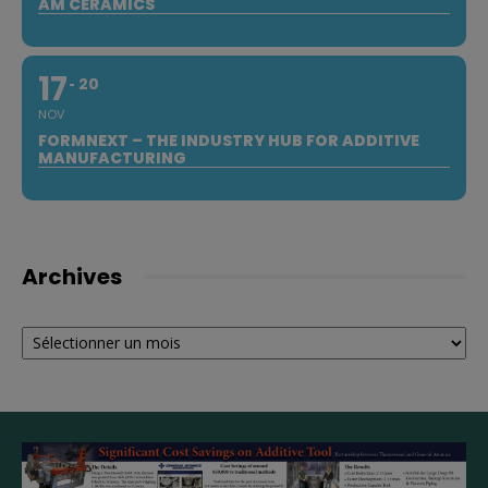
AM CERAMICS
17
20
NOV
FORMNEXT – THE INDUSTRY HUB FOR ADDITIVE
MANUFACTURING
Archives
Archives