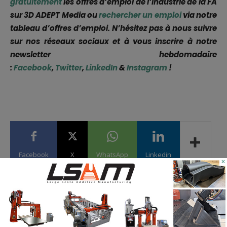
gratuitement
les offres d’emploi de l’industrie de la FA
sur 3D ADEPT Media ou
rechercher un emploi
via notre
tableau d’offres d’emploi. N’hésitez pas à nous suivre
sur nos réseaux sociaux et à vous inscrire à notre
newsletter hebdomadaire
:
Facebook
,
Twitter
,
LinkedIn
&
Instagram
!
Facebook
X
WhatsApp
Linkedin
×