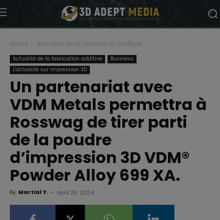
Home
Actualité de la fabrication additive
Actualité de la fabrication additive
Business
L'actualité sur impression 3D
Un partenariat avec
VDM Metals permettra à
Rosswag de tirer parti
de la poudre
d’impression 3D VDM®
Powder Alloy 699 XA.
By
Martial Y.
-
avril 25, 2024