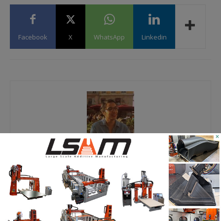
Facebook
X
WhatsApp
Linkedin
×
Yosra K.
Passionnée de nouvelles technologies, j’ai découvert
l’impression 3D à travers différentes expériences
professionnelles. Consciente de l’importance de cette
technologie pour les marchés d’aujourd’hui et de demain,
c’est avec plaisir que je vous partage les dernières
informations et analyses qui y ont trait, afin qu’à votre tour,