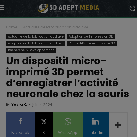
Home
Actualité de la fabrication additive
Actualité de la fabrication additive
Adoption de l'impression 3D
Adoption de la fabrication additive
L'actualité sur impression 3D
Recherche & Developpement
Un dispositif micro-
imprimé 3D permet
d’enregistrer l’activité
neuronale chez la souris
By
Yosra K.
-
juin 4, 2024
Facebook
X
WhatsApp
Linkedin