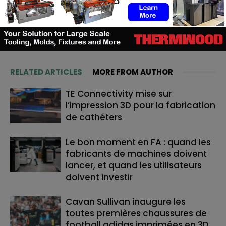
vous puissiez en tirer profit. #Restezconnectés #3DAdept
RELATED ARTICLES
MORE FROM AUTHOR
TE Connectivity mise sur
l’impression 3D pour la fabrication
de cathéters
Le bon moment en FA : quand les
fabricants de machines doivent
lancer, et quand les utilisateurs
doivent investir
Cavan Sullivan inaugure les
toutes premières chaussures de
football adidas imprimées en 3D