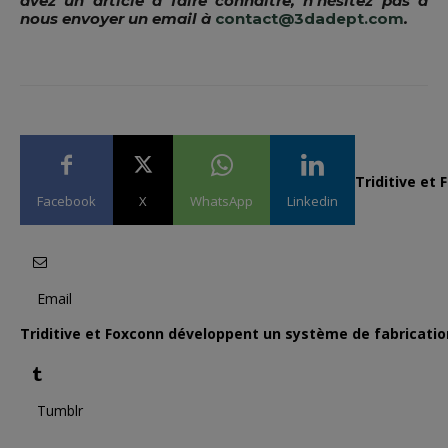
avez un article à faire connaître, n’hésitez pas à
nous envoyer un email à
contact@3dadept.com
.
Triditive et
Facebook
X
WhatsApp
Linkedin
Email
Triditive et Foxconn développent un système de fabrication
Tumblr