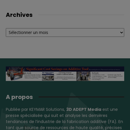
Archives
Archives
A propos
Publiée par KEYMAR Solutions,
3D ADEPT Media
est une
presse spécialisée qui suit et analyse les dernières
tendances de l’industrie de la fabrication additive (FA). En
tant que source de ressources de haute qualité, précises