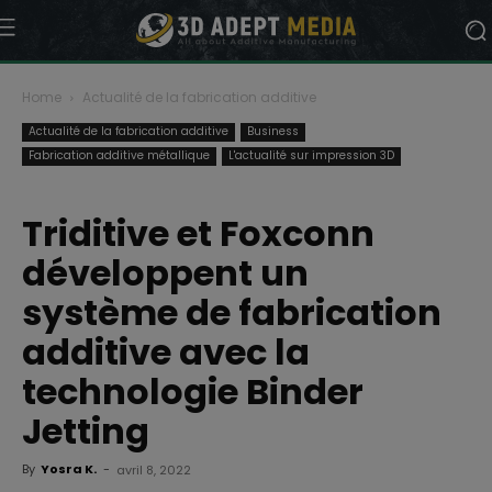
Home
Actualité de la fabrication additive
Actualité de la fabrication additive
Business
Fabrication additive métallique
L'actualité sur impression 3D
Triditive et Foxconn
développent un
système de fabrication
additive avec la
technologie Binder
Jetting
By
Yosra K.
-
avril 8, 2022