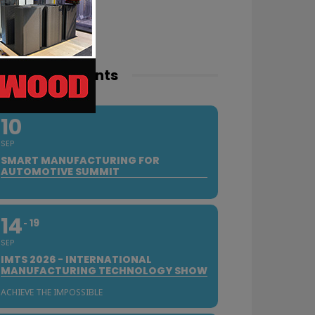
pcoming events
10
SEP
SMART MANUFACTURING FOR
AUTOMOTIVE SUMMIT
14
19
SEP
IMTS 2026 - INTERNATIONAL
MANUFACTURING TECHNOLOGY SHOW
ACHIEVE THE IMPOSSIBLE