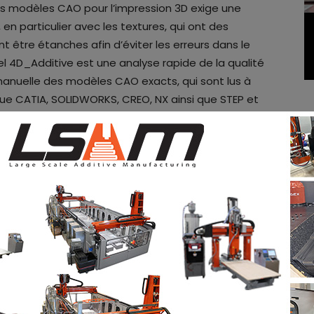
es modèles CAO pour l’impression 3D exige une
en particulier avec les textures, qui ont des
t être étanches afin d’éviter les erreurs dans le
ciel 4D_Additive est une analyse rapide de la qualité
manuelle des modèles CAO exacts, qui sont lus à
que CATIA, SOLIDWORKS, CREO, NX ainsi que STEP et
 virtuelle (RV) et de l’impression
vail plus précis du modèle
ique
es fonctions du SDK Substance Engine ont été
et désormais d’accéder facilement à une
osants imprimés en 3D.
ésormais profiter de plus de 5 000 textures