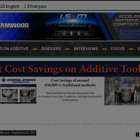
English
Français
TION ADDITIVE
DOSSIERS
INTERVIEWS
FOCUS
stance et CoreTechnologie améliorent les options de conception de surfac
lité sur impression 3D
R