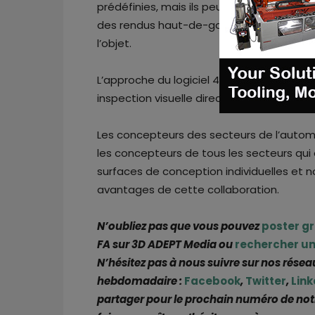
prédéfinies, mais ils peuvent également c
des rendus haut-de-gamme variables, les v
l’objet.
L’approche du logiciel 4D_Additive étant
inspection visuelle directe et garantit un
Les concepteurs des secteurs de l’automo
les concepteurs de tous les secteurs qui
surfaces de conception individuelles et no
avantages de cette collaboration.
N’oubliez pas que vous pouvez
poster g
FA sur 3D ADEPT Media ou
rechercher un
N’hésitez pas à nous suivre sur nos résea
hebdomadaire :
Facebook
,
Twitter
,
Link
partager pour le prochain numéro de not