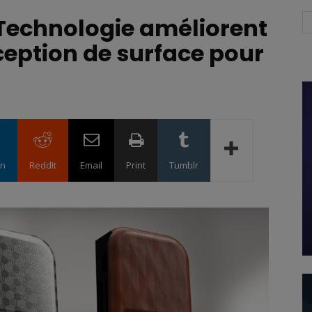
Technologie améliorent
ception de surface pour
in
ReddIt
Email
Print
Tumblr