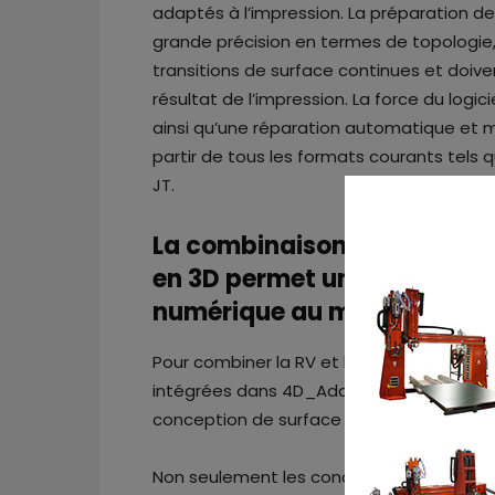
adaptés à l’impression. La préparation d
grande précision en termes de topologie, 
transitions de surface continues et doiven
résultat de l’impression. La force du logi
ainsi qu’une réparation automatique et 
partir de tous les formats courants tels 
JT.
La combinaison de la réalité
en 3D permet un flux de tra
numérique au modèle phys
Pour combiner la RV et l’impression 3D, l
intégrées dans 4D_Additive, ce qui perm
conception de surface avancée de comp
Non seulement les concepteurs peuvent d