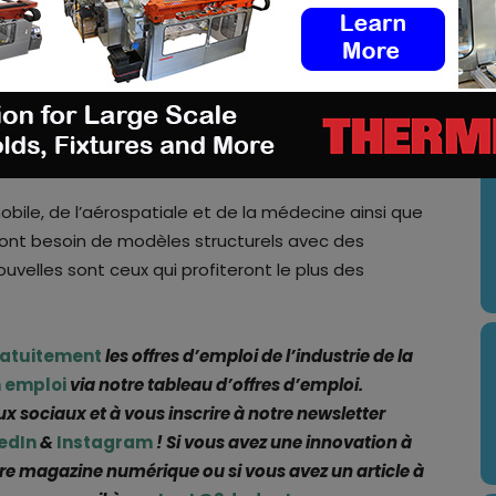
réer différentes variations de l’objet, expérimenter
isualiser en temps réel et afficher les effets sur
U
 basée sur des modèles CAO précis, elle permet une
 haut niveau de précision.
bile, de l’aérospatiale et de la médecine ainsi que
 ont besoin de modèles structurels avec des
uvelles sont ceux qui profiteront le plus des
ratuitement
les offres d’emploi de l’industrie de la
 emploi
via notre tableau d’offres d’emploi.
ux sociaux et à vous inscrire à notre newsletter
edIn
&
Instagram
! Si vous avez une innovation à
re magazine numérique ou si vous avez un article à