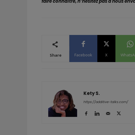
faire connaître, n’hésitez pas à nous env
Facebook
X
WhatsA
Share
Kety S.
https://additive-talks.com/