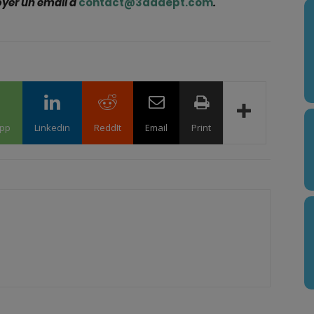
oyer un email à
contact@3dadept.com
.
pp
Linkedin
ReddIt
Email
Print