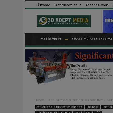
À Propos
Contactez-nous
Abonnez-vous
CATÉGORIES
ADOPTION DE LA FABRICA
Home
Actualité de la fabrication additive
Sub
Actualité de la fabrication additive
Business
L'actua
Logiciels de fabrication additive / impression 3D