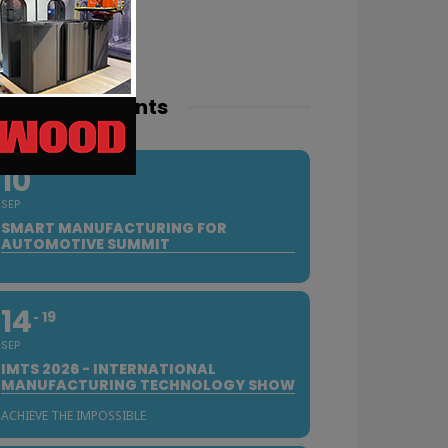
pcoming events
10
SEP
SMART MANUFACTURING FOR
AUTOMOTIVE SUMMIT
14
19
SEP
IMTS 2026 - INTERNATIONAL
MANUFACTURING TECHNOLOGY SHOW
ACHIEVE THE IMPOSSIBLE