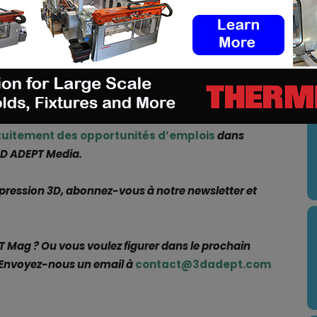
 bons de travail d’impression 3D afin que les
précieux à la fabrication et à la livraison des
U
p est maintenant disponible gratuitement et
e entier au premier trimestre 2020.
tuitement des opportunités d’emplois
dans
 3D ADEPT Media.
mpression 3D, abonnez-vous à notre newsletter et
Mag ? Ou vous voulez figurer dans le prochain
Envoyez-nous un email à
contact@3dadept.com