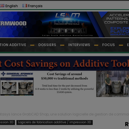
English
Français
TION ADDITIVE
DOSSIERS
INTERVIEWS
FOCUS
atasys lance GrabCAD Shop, une solution logicielle de gestion de comman
ession 3D
Logiciels de fabrication additive / impression 3D
R