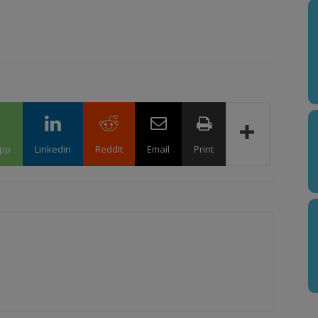
pp
Linkedin
ReddIt
Email
Print