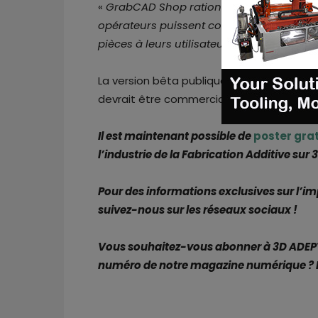
«
GrabCAD Shop rationalise la gestion des
opérateurs puissent consacrer leur temps 
pièces à leurs utilisateurs finaux
. »
La version bêta publique de GrabCAD Sho
devrait être commercialisée dans le mond
Il est maintenant possible de
poster
gra
l’industrie de la Fabrication Additive sur
Pour des informations exclusives sur l’i
suivez-nous sur les réseaux sociaux !
Vous souhaitez-vous abonner à 3D ADEPT 
numéro de notre magazine numérique ? 