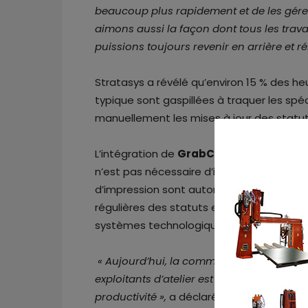
beaucoup plus rapidement et de les gére
aimons aussi la façon dont tous les trav
puissions toujours revenir en arrière et r
Stratasys a révélé qu’environ 15 % des heu
typique sont gaspillées à traquer les s
manuellement les mises à jour des statut
L’intégration de
GrabCAD Shop
dans une
n’est pas nécessaire d’implémenter un su
d’impression sont automatiquement organi
régulières des statuts et même la possibi
systèmes technologiques de fabrication t
« Aujourd’hui, la communication des exige
exploitants d’atelier est inefficace et man
productivité »,
a déclaré
Paul
Giaconia
,