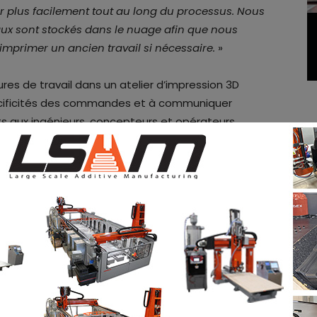
r plus facilement tout au long du processus. Nous
aux sont stockés dans le nuage afin que nous
éimprimer un ancien travail si nécessaire.
»
res de travail dans un atelier d’impression 3D
pécificités des commandes et à communiquer
s aux ingénieurs, concepteurs et opérateurs.
 entreprise présente de nombreux avantages : il
pport informatique, les demandes de travail
sées par le logiciel en nuage, des mises à jour
lité d’ajouter des imprimantes tierces et des
raditionnels.
nces entre les concepteurs, les ingénieurs et les
que de traçabilité. Il en résulte une perte de
 vice-président des logiciels produits chez Stratasys.