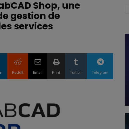
rabCAD Shop, une
 de gestion de
es services
in
ReddIt
Email
Print
Tumblr
Telegram