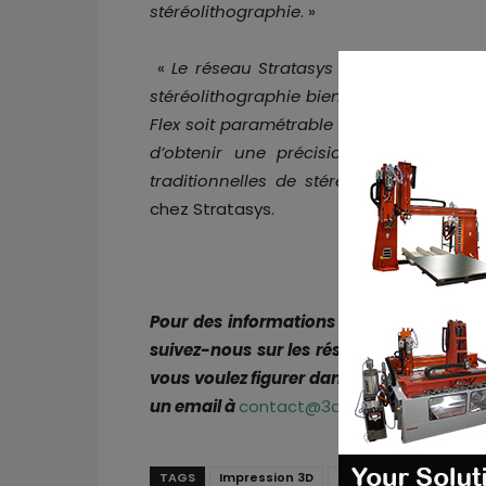
stéréolithographie
. »
«
Le réseau Stratasys de techniciens et
stéréolithographie bien plus que ce qu’i
Flex soit paramétrable et que les résines
d’obtenir une précision de conceptio
traditionnelles de stéréolithographie
. »
chez Stratasys.
Pour des informations exclusives sur l’
suivez-nous sur les réseaux sociaux !
vous voulez figurer dans le prochain n
un email à
contact@3dadept.com
TAGS
Impression 3D
Stratasys