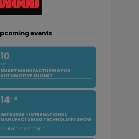
pcoming events
10
SEP
SMART MANUFACTURING FOR
AUTOMOTIVE SUMMIT
14
19
SEP
IMTS 2026 - INTERNATIONAL
MANUFACTURING TECHNOLOGY SHOW
ACHIEVE THE IMPOSSIBLE