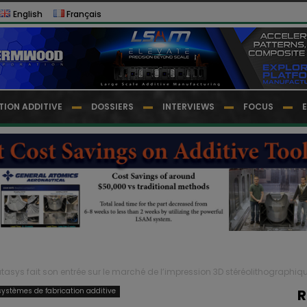
English
Français
TION ADDITIVE
DOSSIERS
INTERVIEWS
FOCUS
atasys fait son entrée sur le marché de l’impression 3D stéréolithographiq
ystèmes de fabrication additive
R