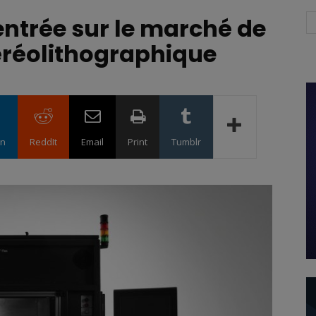
 entrée sur le marché de
éréolithographique
in
ReddIt
Email
Print
Tumblr