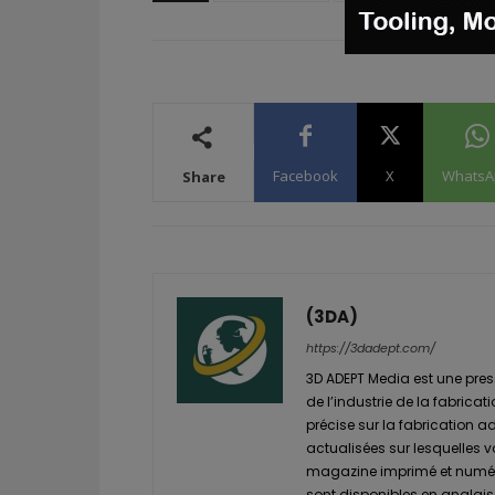
Facebook
X
WhatsA
Share
(3DA)
https://3dadept.com/
3D ADEPT Media est une pres
de l’industrie de la fabricat
précise sur la fabrication a
actualisées sur lesquelles 
magazine imprimé et numéri
sont disponibles en anglais 