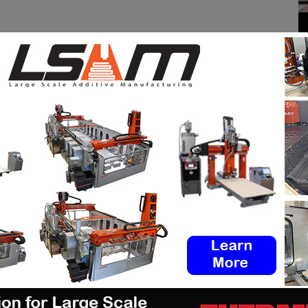
 distributeurs permet aux clients d’obtenir avec la
ls avaient auparavant. Le fait que l’imprimante V650
 soient déjà vérifiées permet aux utilisateurs finaux
n auparavant inenvisageable avec les solutions
, conclut
Omer Krieger,
responsable produits EVP
impression 3D, abonnez-vous à notre newsletter et
 Vous souhaitez-vous abonner à 3D ADEPT Mag ? Ou
uméro de notre magazine numérique ? Envoyez-nous