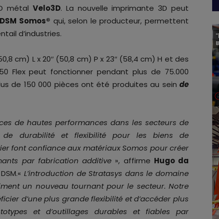
 3D métal
Velo3D
. La nouvelle imprimante 3D peut
DSM Somos®
qui, selon le producteur, permettent
tail d’industries.
0,8 cm) L x 20″ (50,8 cm) P x 23″ (58,4 cm) H et des
650 Flex peut fonctionner pendant plus de 75.000
plus de 150 000 pièces ont été produites au sein
de
nces de hautes performances dans les secteurs de
 de durabilité et flexibilité pour les biens de
ier font confiance aux matériaux Somos pour créer
mants par fabrication additive
», affirme
Hugo da
z DSM.«
L’introduction de Stratasys dans le domaine
aiment un nouveau tournant pour le secteur. Notre
icier d’une plus grande flexibilité et d’accéder plus
types et d’outillages durables et fiables par