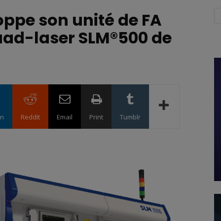
oppe son unité de FA
uad-laser SLM®500 de
in
ReddIt
Email
Print
Tumblr