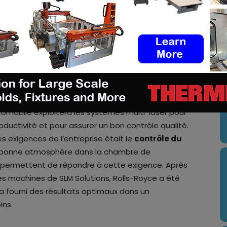
 équipe d’experts travaillant sur des solutions de
ent complexes. Nous travaillons en étroite
ts qui répondent à leurs besoins afin d’assurer des
our l’aérospatiale. Ainsi, l’équipe Rolls-Royce peut
U
 des systèmes en respectant des réglementations
oduction additive ambitieux et innovants sur la
utomobile exploitera les systèmes multi-laser pour
oductivité et pour assurer un bon contrôle qualité.
es exigences de l’entreprise était le
contrôle du
e bonne atmosphère dans la chambre de
s permettent de répondre à cette exigence. Après
es machines de SLM Solutions, Rolls-Royce a été
i a fourni des résultats optimaux dans un
ns.