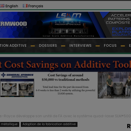
English
Français
TION ADDITIVE
DOSSIERS
INTERVIEWS
FOCUS
ls-Royce développe son unité de FA avec le système quad-laser SLM®500 
e métallique
Adoption de la fabrication additive
R