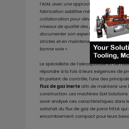
l’ALM, avec une approche de pointe et une
fabrication additive métallique extrêmem
collaboration pour développer des produi
niveaux de qualité des pièces certifiées p
documenter son expertise et sa maîtrise
strictes et en maintenant ses plans de pr
bonne voie
».
Le spécialiste de l’aérospatiale et de l’a
répondre à la fois à leurs exigences de pr
En parlant de contrôle, l’une des principal
flux de gaz inerte
afin de maintenir un
construction. Les machines SLM Solution
avoir analysé ces caractéristiques dans l
satisfait du flux de gaz de paroi fritté qu
encombrement compact pour leurs besoi