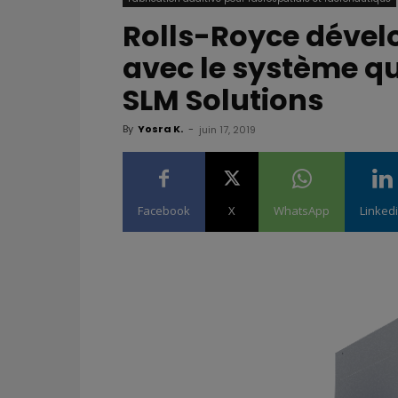
Rolls-Royce dével
avec le système q
SLM Solutions
By
Yosra K.
-
juin 17, 2019
Facebook
X
WhatsApp
Linked