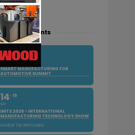
pcoming events
10
SEP
SMART MANUFACTURING FOR
AUTOMOTIVE SUMMIT
14
19
SEP
IMTS 2026 - INTERNATIONAL
MANUFACTURING TECHNOLOGY SHOW
ACHIEVE THE IMPOSSIBLE