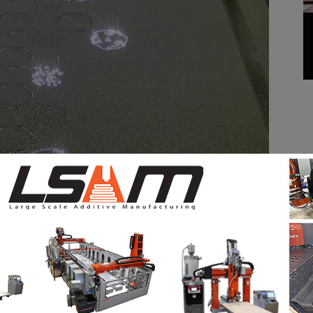
patiale demeure un environnement très exigeant en
tification.
ons Group AG : «
Rolls-Royce est très avancé dans