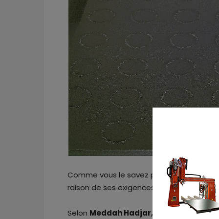
Comme vous le savez peut-être, l’aéros
raison de ses exigences en matière de cer
Selon
Meddah Hadjar,
CEO de SLM Soluti