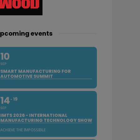
pcoming events
10
SEP
SMART MANUFACTURING FOR
AUTOMOTIVE SUMMIT
14
19
SEP
IMTS 2026 - INTERNATIONAL
MANUFACTURING TECHNOLOGY SHOW
ACHIEVE THE IMPOSSIBLE