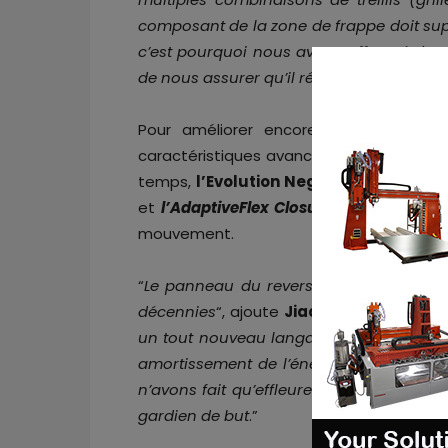
composant de la zone de frappe doit sup
c’est pourquoi nous avons effectué des t
de nous assurer qu’il répond aux normes
Pour améliorer encore les performan
caractéristiques avancées telles que
le 
temps,
l’Evolution Negative Cut
pour u
et
l’AdaptiveFlex Closure System
, qui o
mouvement.
“
Le panneau du revers est traditionnell
décennies
“, ajoute
Jiaqi Ren
. “
Le treilli
un tout nouveau langage de conception, s
amortissement de l’énergie pour aider à
n’avons fait qu’effleurer la surface de 
gardien de but
.”