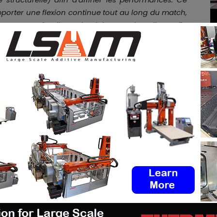
porter une flexion continue tout au long du match,
ests approfondis sur la résistance du collage afin
 professionnelles
“.
ces,
Reusch
a associé cette innovation à des
Fusion Grip Latex
pour une adhérence par tous les
ne coupe seconde peau et un contrôle de la balle,
ffre à la fois la stabilité du poignet et la liberté de
ement fabriqué avec du latex plastique depuis des
s imprimé en 3D (grille structurelle) a donné au gant
ans sacrifier la performance. Il offre un meilleur
 protéger le dos de la main, et je pense que nous
ce que cette technologie peut apporter aux gants de