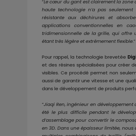
“
Le cœur du gant est clairement la zone 
haute technologie n’a pas seulement un
résistante aux déchirures et absorbe
applications conventionnelles en ca
tridimensionnelle de la grille, qui offr
étant très légère et extrêmement flexible
.”
Pour rappel, la technologie brevetée
Dig
et des résines spécialisées pour créer d
visibles. Ce procédé permet non seulem
aussi de garantir une vitesse et une qua
dans le développement de produits perf
“
Jiaqi Ren, ingénieur en développement 
été le plus difficile pendant le dévelo
d’assemblage pour convertir le compos
en 3D. Dans une épaisseur limitée, nous 
multiples combinaisons de treillis (gril