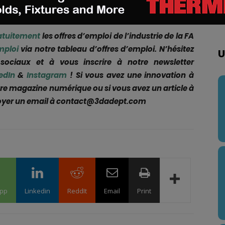
nible dans le monde entier.
atuitement
les offres d’emploi de l’industrie de la FA
mploi
via notre tableau d’offres d’emploi. N’hésitez
U
ociaux et à vous inscrire à notre newsletter
edIn
&
Instagram
! Si vous avez une innovation à
re magazine numérique ou si vous avez un article à
nvoyer un email à contact@3dadept.com
pp
Linkedin
ReddIt
Email
Print