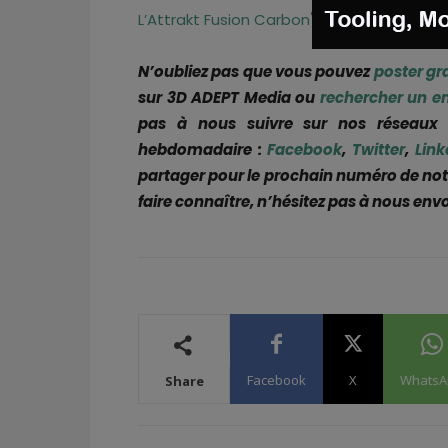
®
L’Attrakt Fusion Carbon
3D
est déjà dispo
N’oubliez pas que vous pouvez
poster gr
sur 3D ADEPT Media ou
rechercher un e
pas à nous suivre sur nos réseaux s
hebdomadaire :
Facebook
,
Twitter
,
Link
partager pour le prochain numéro de not
faire connaître, n’hésitez pas à nous e
Facebook
X
WhatsA
Share