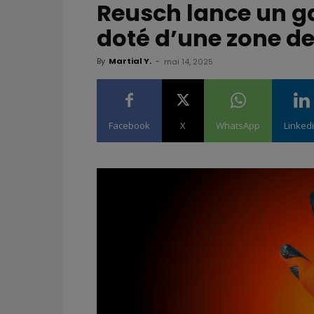
Reusch lance un ga
doté d’une zone d
By
Martial Y.
-
mai 14, 2025
Facebook
X
WhatsApp
Linked