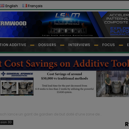
English
Français
TION ADDITIVE
DOSSIERS
INTERVIEWS
FOCUS
sch lance un gant de gardien de but doté d’une zone de...
ssion 3D
R