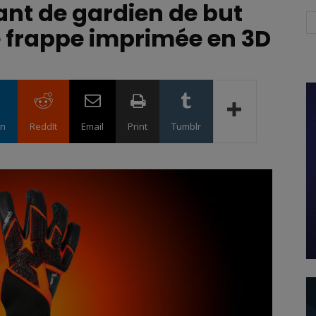
nt de gardien de but
e frappe imprimée en 3D
in
ReddIt
Email
Print
Tumblr