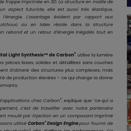
de frappe imprimée en 3D. La structure en maille de
 aspect futuriste, elle est aussi très élastique,
 l’énergie. L’avantage évident par rapport aux
outchouc ou en latex réside dans la structure
e un rebond et un retour d’énergie inégalés tout en
®
ital Light Synthesis™ de Carbon
utilise la lumière
es pièces lisses, solides et détaillées sans couches
ent d’obtenir des structures plus complexes, mais
lité de production élevées – ce qui change la donne
ormants.
®
d’applications chez Carbon
,
explique que
“ce qui a
ppement, c’est de travailler avec notre partenaire
ant moulé par injection en un composant imprimé
®
avons utilisé
Carbon
Design Engine
pour fournir de
le structurelle) afin d’affiner les performances. Ce