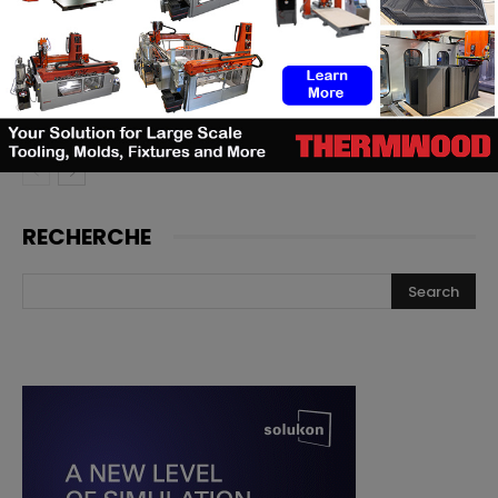
doivent investir
Cavan Sullivan inaugure les
toutes premières chaussures de
football adidas imprimées en 3D
RECHERCHE