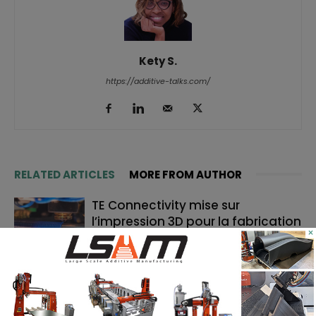
Kety S.
https://additive-talks.com/
RELATED ARTICLES
MORE FROM AUTHOR
TE Connectivity mise sur
l’impression 3D pour la fabrication
×
de cathéters
Le bon moment en FA : quand les
fabricants de machines doivent
lancer, et quand les utilisateurs