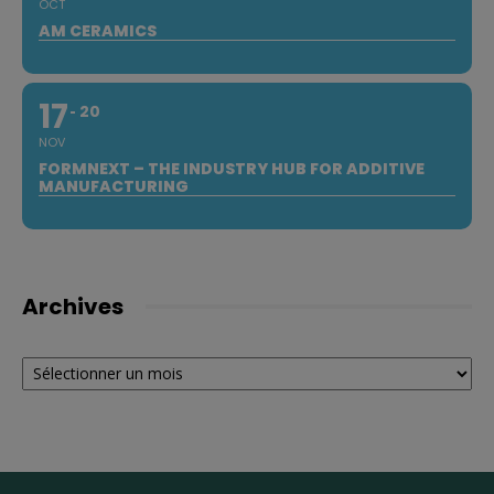
OCT
AM CERAMICS
17
20
NOV
FORMNEXT – THE INDUSTRY HUB FOR ADDITIVE
MANUFACTURING
Archives
Archives