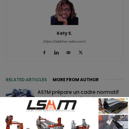
Kety S.
https://additive-talks.com/
RELATED ARTICLES
MORE FROM AUTHOR
ASTM prépare un cadre normatif
pour les pièces céramiques
×
imprimées en 3D
TE Connectivity mise sur
l’impression 3D pour la fabrication