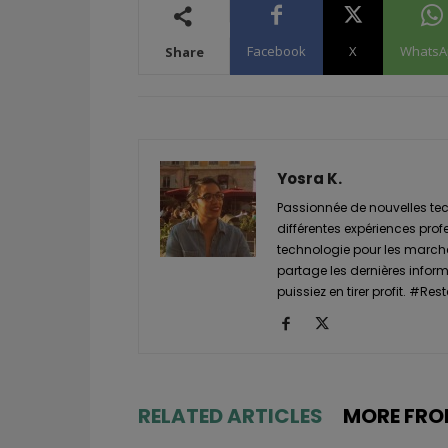
Facebook
X
WhatsA
Share
Yosra K.
Passionnée de nouvelles tech
différentes expériences prof
technologie pour les marché
partage les dernières informa
puissiez en tirer profit. #
RELATED ARTICLES
MORE FRO