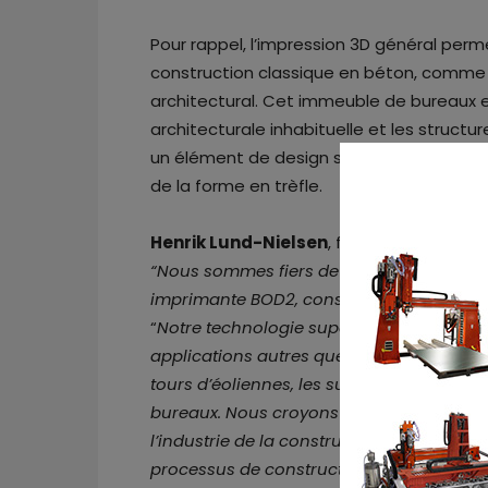
Pour rappel, l’impression 3D général perm
construction classique en béton, comme 
architectural. Cet immeuble de bureaux 
architecturale inhabituelle et les struc
un élément de design sur la façade, ce q
de la forme en trèfle.
Henrik Lund-Nielsen
, fondateur et dire
“Nous sommes fiers de voir de plus en p
imprimante BOD2, conséquence de notre 
“
Notre technologie supérieure est docum
applications autres que les bâtiments ré
tours d’éoliennes, les supports de tuyau
bureaux. Nous croyons fermement que l’i
l’industrie de la construction en raison d
processus de construction
“.