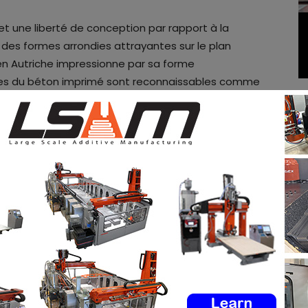
et une liberté de conception par rapport à la
des formes arrondies attrayantes sur le plan
en Autriche impressionne par sa forme
tures du béton imprimé sont reconnaissables comme
ui donne au bâtiment un aspect particulier en plus
cteur général de COBOD International, a déclaré :
lus de bâtiments imprimés en 3D avec notre
position de leader sur le marché
“. Il poursuit :
entée par l’impression 3D par COBOD de multiples
sidentiels de faible hauteur, comme les bases de
x en béton, les écoles et maintenant un immeuble de
mpression 3D de construction va révolutionner
e sa capacité à automatiser et à industrialiser le