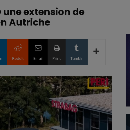
 une extension de
en Autriche
in
ReddIt
Email
Print
Tumblr