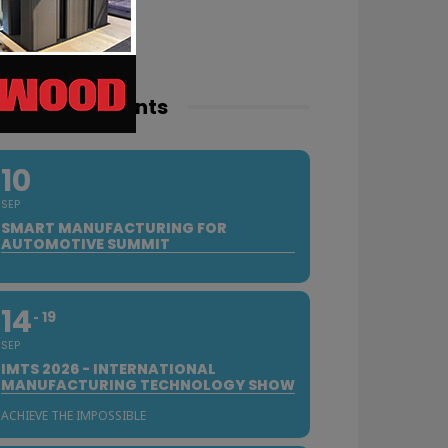
pcoming events
10
SEP
SMART MANUFACTURING FOR
AUTOMOTIVE SUMMIT
14
19
SEP
IMTS 2026 - INTERNATIONAL
MANUFACTURING TECHNOLOGY SHOW
ACHIEVE THE IMPOSSIBLE