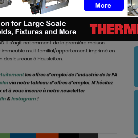
cipation minoritaire dans COBOD. Depuis lors, les
collaboration pour repousser les limites de
rojet d’impression à Hausleiten, l’équipe
U
à bien six projets d’impression avec les
. Il s’agit notamment de la première maison
r immeuble multifamilial/appartement imprimé en
n des bureaux à Hausleiten.
atuitement
les offres d’emploi de l’industrie de la FA
ploi
via notre tableau d’offres d’emploi. N’hésitez
 et à vous inscrire à notre newsletter
dIn
&
Instagram
!