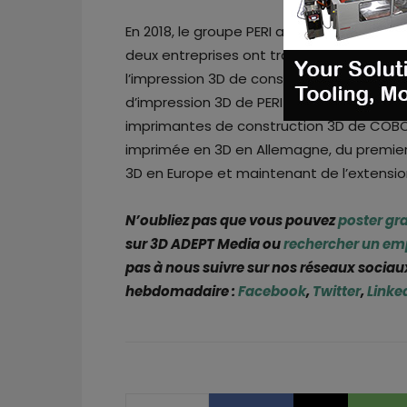
En 2018, le groupe PERI a acquis une parti
deux entreprises ont travaillé en étroite 
l’impression 3D de construction. Avec le p
d’impression 3D de PERI a désormais mené 
imprimantes de construction 3D de COBOD
imprimée en 3D en Allemagne, du premie
3D en Europe et maintenant de l’extensio
N’oubliez pas que vous pouvez
poster gr
sur 3D ADEPT Media ou
rechercher un em
pas à nous suivre sur nos réseaux sociaux
hebdomadaire :
Facebook
,
Twitter
,
Linke