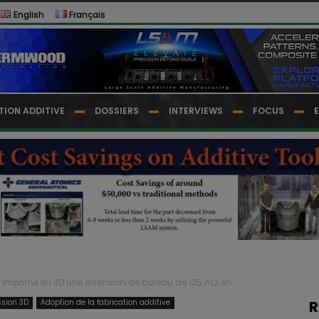
English
Français
TION ADDITIVE
DOSSIERS
INTERVIEWS
FOCUS
I imprime en 3D une extension de bureau de 125 m2 en...
ssion 3D
Adoption de la fabrication additive
R