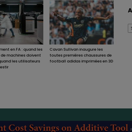
A
Ar
ent en FA : quand les
Cavan Sullivan inaugure les
 de machines doivent
toutes premières chaussures de
quand les utilisateurs
football adidas imprimées en 3D
estir