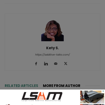
Kety S.
https://additive-talks.com/
RELATED ARTICLES
MORE FROM AUTHOR
×
TE Connectivity mise sur
l’impression 3D pour la fabrication