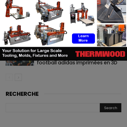
de cathéters
Le bon moment en FA : quand les
fabricants de machines doivent
lancer, et quand les utilisateurs
doivent investir
Cavan Sullivan inaugure les
toutes premières chaussures de
football adidas imprimées en 3D
RECHERCHE