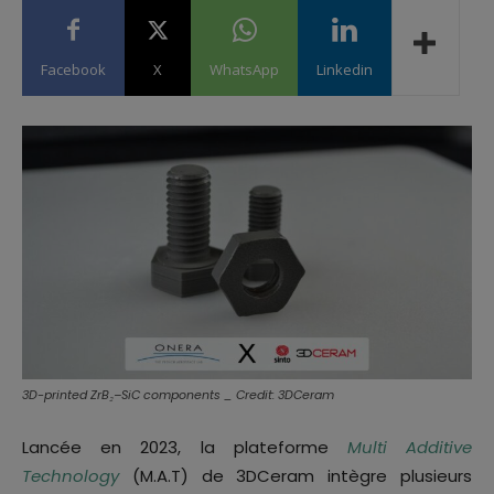
Facebook
X
WhatsApp
Linkedin
3D-printed ZrB₂–SiC components _ Credit: 3DCeram
Lancée en 2023, la plateforme
Multi Additive
Technology
(M.A.T) de 3DCeram intègre plusieurs