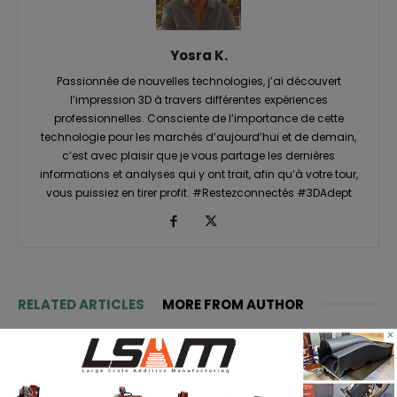
Yosra K.
Passionnée de nouvelles technologies, j’ai découvert
l’impression 3D à travers différentes expériences
professionnelles. Consciente de l’importance de cette
technologie pour les marchés d’aujourd’hui et de demain,
c’est avec plaisir que je vous partage les dernières
informations et analyses qui y ont trait, afin qu’à votre tour,
vous puissiez en tirer profit. #Restezconnectés #3DAdept
RELATED ARTICLES
MORE FROM AUTHOR
×
ASTM prépare un cadre normatif
pour les pièces céramiques
imprimées en 3D