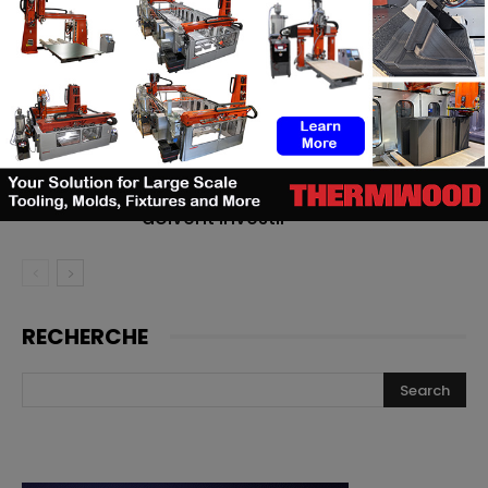
TE Connectivity mise sur
l’impression 3D pour la fabrication
de cathéters
Le bon moment en FA : quand les
fabricants de machines doivent
lancer, et quand les utilisateurs
doivent investir
RECHERCHE