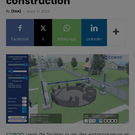
construction
By
(3DA)
-
mars 17, 2022
Facebook
X
WhatsApp
Linkedin
COBOD
vient de faciliter la vie des entrepreneurs et