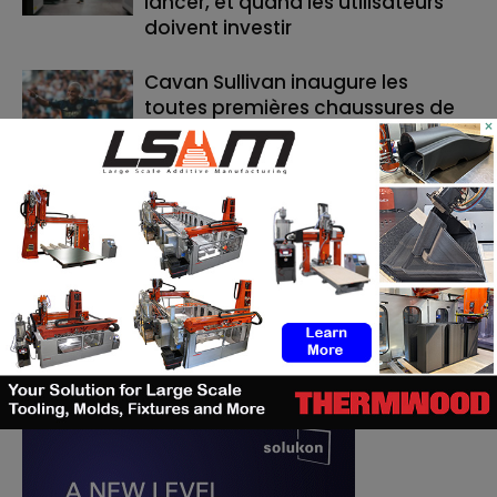
lancer, et quand les utilisateurs
doivent investir
Cavan Sullivan inaugure les
toutes premières chaussures de
×
football adidas imprimées en 3D
RECHERCHE