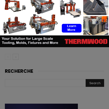
TE Connectivity mise sur
l’impression 3D pour la fabrication
de cathéters
Le bon moment en FA : quand les
fabricants de machines doivent
lancer, et quand les utilisateurs
doivent investir
RECHERCHE