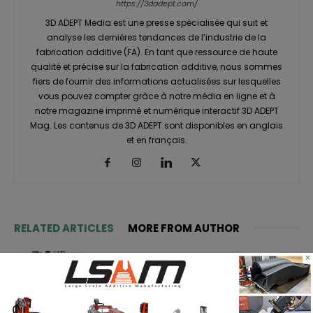
https://3dadept.com/
3D ADEPT Media est une presse spécialisée qui suit et
analyse les dernières tendances de l’industrie de la
fabrication additive (FA). En tant que ressource de haute
qualité et précise sur la fabrication additive, nous sommes
fiers de fournir des informations actualisées sur lesquelles
vous pouvez compter grâce à notre média en ligne et à
notre magazine imprimé et numérique interactif 3D ADEPT
Mag. Les contenus de 3D ADEPT sont disponibles en anglais
et en français.
RELATED ARTICLES
MORE FROM AUTHOR
ASTM prépare un cadre normatif
×
pour les pièces céramiques
imprimées en 3D