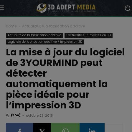
Home
Actualité de la fabrication additive
Actualité de la fabrication additive
L'actualité sur impression 3D
Logiciels de fabrication additive / impression 3D
La mise à jour du logiciel
de 3YOURMIND peut
détecter
automatiquement la
pièce idéale pour
l’impression 3D
By
(3DA)
-
octobre 29, 2018