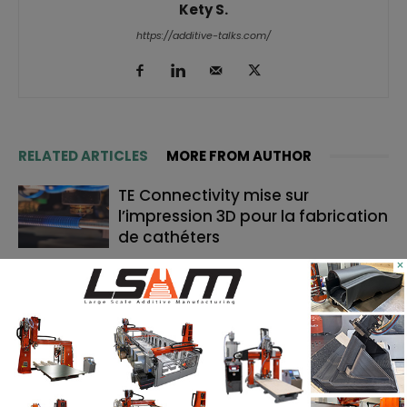
Kety S.
https://additive-talks.com/
RELATED ARTICLES
MORE FROM AUTHOR
TE Connectivity mise sur
l’impression 3D pour la fabrication
de cathéters
×
Le bon moment en FA : quand les
fabricants de machines doivent
lancer, et quand les utilisateurs
doivent investir
Cavan Sullivan inaugure les