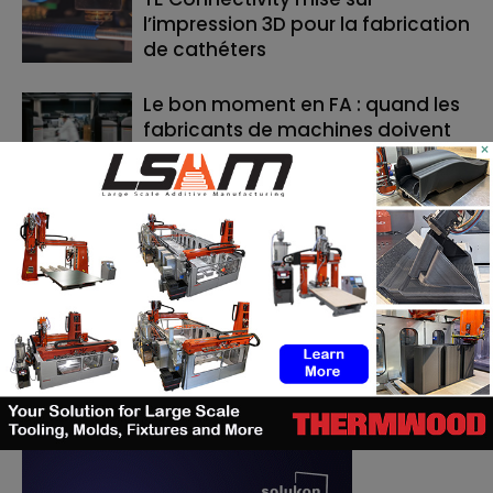
l’impression 3D pour la fabrication
de cathéters
Le bon moment en FA : quand les
fabricants de machines doivent
×
lancer, et quand les utilisateurs
doivent investir
RECHERCHE