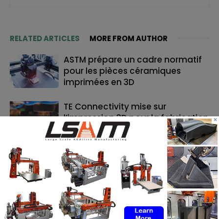
RELATED ARTICLES
MORE FROM AUTHOR
ASTM prépare un cadre normatif
pour les pièces céramiques
imprimées en 3D
TE Connectivity mise sur
l’impression 3D pour la fabrication
×
de cathéters
Le bon moment en FA : quand les
fabricants de machines doivent
lancer, et quand les utilisateurs
doivent investir