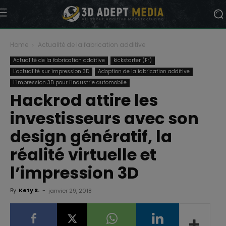
Home
Actualité de la fabrication additive
Actualité de la fabrication additive
kickstarter (Fr)
L'actualité sur impression 3D
Adoption de la fabrication additive
L'impression 3D pour l'industrie automobile
Hackrod attire les
investisseurs avec son
design génératif, la
réalité virtuelle et
l’impression 3D
By
Kety S.
-
janvier 29, 2018