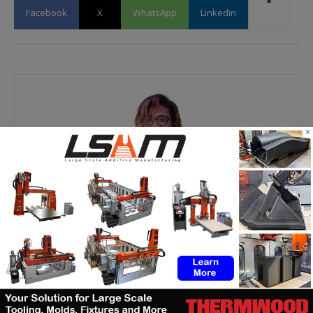
Facebook
X
WhatsApp
Linkedin
×
Kety S.
https://additive-talks.com/
RELATED ARTICLES
MORE FROM AUTHOR